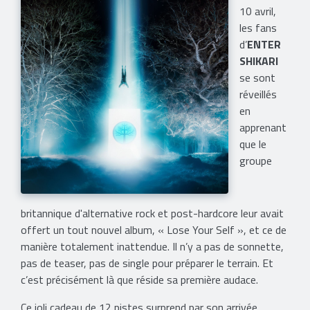
10 avril,
les fans
d’
ENTER
SHIKARI
se sont
réveillés
en
apprenant
que le
groupe
britannique d'alternative rock et post-hardcore leur avait
offert un tout nouvel album, « Lose Your Self », et ce de
manière totalement inattendue. Il n’y a pas de sonnette,
pas de teaser, pas de single pour préparer le terrain. Et
c’est précisément là que réside sa première audace.
Ce joli cadeau de 12 pistes surprend par son arrivée