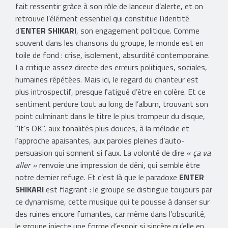
fait ressentir grâce à son rôle de lanceur d’alerte, et on
retrouve l’élément essentiel qui constitue l’identité
d’
ENTER SHIKARI
, son engagement politique. Comme
souvent dans les chansons du groupe, le monde est en
toile de fond : crise, isolement, absurdité contemporaine.
La critique assez directe des erreurs politiques, sociales,
humaines répétées. Mais ici, le regard du chanteur est
plus introspectif, presque fatigué d’être en colère. Et ce
sentiment perdure tout au long de l’album, trouvant son
point culminant dans le titre le plus trompeur du disque,
"It’s OK", aux tonalités plus douces, à la mélodie et
l’approche apaisantes, aux paroles pleines d’auto-
persuasion qui sonnent si faux. La volonté de dire
« ça va
aller »
renvoie une impression de déni, qui semble être
notre dernier refuge. Et c’est là que le paradoxe
ENTER
SHIKARI
est flagrant : le groupe se distingue toujours par
ce dynamisme, cette musique qui te pousse à danser sur
des ruines encore fumantes, car même dans l’obscurité,
le groupe injecte une forme d’espoir si sincère qu’elle en