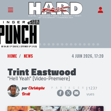
HOME
NEWS
4 JUIN 2026, 17:20
Trint Eastwood
"Hell Yeah" [Video-Premiere]
| 1237
PARTAGER
par
Christophe
vues
Droit