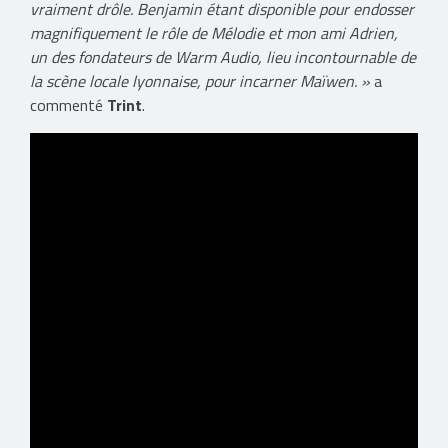
vraiment drôle. Benjamin étant disponible pour endosser
magnifiquement le rôle de Mélodie et mon ami Adrien,
un des fondateurs de Warm Audio, lieu incontournable de
la scène locale lyonnaise, pour incarner Maïwen. »
a
commenté
Trint
.