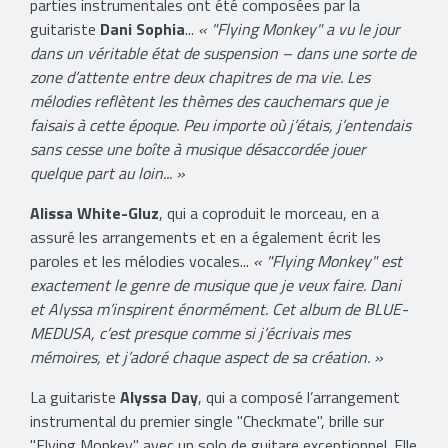
parties instrumentales ont été composées par la
guitariste
Dani Sophia
...
« "Flying Monkey" a vu le jour
dans un véritable état de suspension – dans une sorte de
zone d’attente entre deux chapitres de ma vie. Les
mélodies reflètent les thèmes des cauchemars que je
faisais à cette époque. Peu importe où j’étais, j’entendais
sans cesse une boîte à musique désaccordée jouer
quelque part au loin... »
Alissa White-Gluz
, qui a coproduit le morceau, en a
assuré les arrangements et en a également écrit les
paroles et les mélodies vocales...
« "Flying Monkey" est
exactement le genre de musique que je veux faire. Dani
et Alyssa m’inspirent énormément. Cet album de BLUE-
MEDUSA, c’est presque comme si j’écrivais mes
mémoires, et j’adoré chaque aspect de sa création. »
La guitariste
Alyssa Day
, qui a composé l’arrangement
instrumental du premier single "Checkmate", brille sur
"Flying Monkey" avec un solo de guitare exceptionnel. Elle