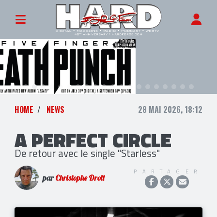
HOME
NEWS
28 MAI 2026, 18:12
A PERFECT CIRCLE
De retour avec le single "Starless"
PARTAGER
par
Christophe Droit