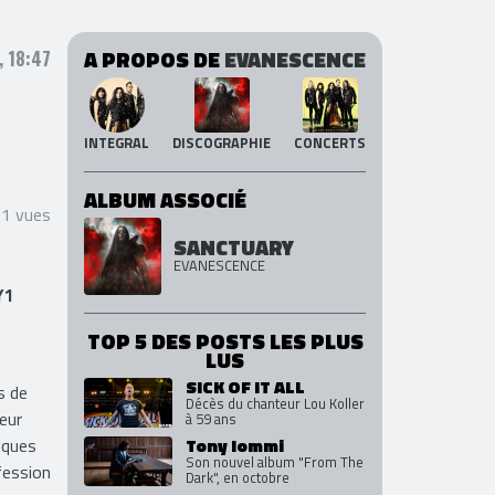
A PROPOS DE
EVANESCENCE
, 18:47
INTEGRAL
DISCOGRAPHIE
CONCERTS
ALBUM ASSOCIÉ
51 vues
SANCTUARY
EVANESCENCE
Y1
TOP 5 DES POSTS LES PLUS
LUS
SICK OF IT ALL
s de
Décès du chanteur Lou Koller
teur
à 59 ans