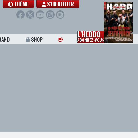
THÈME
S'IDENTIFIER
L'HEBDO
BAND
SHOP
ABONNEZ-VOUS