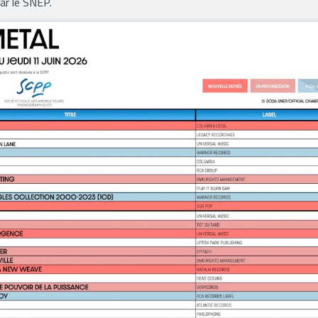
 de supports (CD, vinyles, etc.) ainsi que des exploitations numér
eemium et téléchargement) selon les paramètres définis par la pro
par le SNEP.