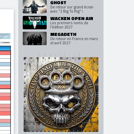
iques
Tony Iommi
Son nouvel album "From The
fession
Dark", en octobre
GHOST
De retour sur grand écran
avec "2 Big To Rig" !
WACKEN OPEN AIR
Les premiers noms de
l'édition 2027
MEGADETH
De retour en France en mars
et avril 2027