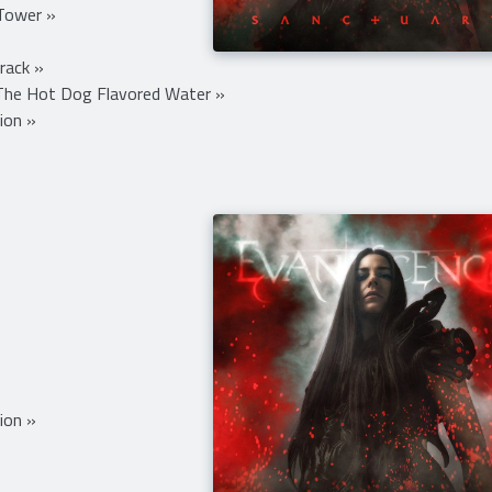
ing Flight Through »
 - Soundtrack »
 Tower »
rack »
d The Hot Dog Flavored Water »
ion »
ion »