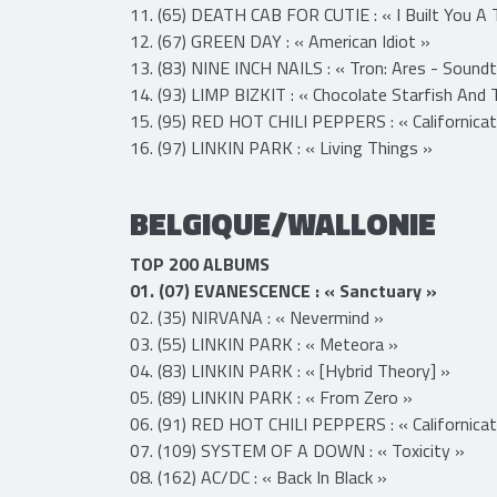
09. (56) AYREON : « 30th Anniversary - An Amaz
10. (63) BLOOD INCANTATION : « All Gates Open
11. (65) DEATH CAB FOR CUTIE : « I Built You A
12. (67) GREEN DAY : « American Idiot »
13. (83) NINE INCH NAILS : « Tron: Ares - Soundt
14. (93) LIMP BIZKIT : « Chocolate Starfish An
15. (95) RED HOT CHILI PEPPERS : « Californicat
16. (97) LINKIN PARK : « Living Things »
BELGIQUE/WALLONIE
TOP 200 ALBUMS
01. (07) EVANESCENCE : « Sanctuary »
02. (35) NIRVANA : « Nevermind »
03. (55) LINKIN PARK : « Meteora »
​​04. (83) LINKIN PARK : « [Hybrid Theory] »
05. (89) LINKIN PARK : « From Zero »
06. (91) RED HOT CHILI PEPPERS : « Californicat