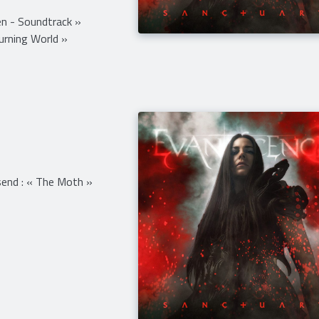
n - Soundtrack »
urning World »
send : « The Moth »