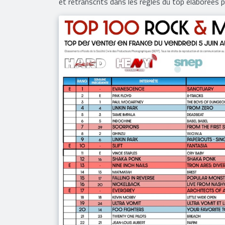
numérique. Ce classement tient compte des ventes
audio et vidéo (streaming premium, streaming fr
et retranscrits dans les règles du top élaborées 