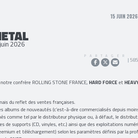
15 JUIN 2026
METAL
juin 2026
PARTAGER
| 58
 que notre confrère ROLLING STONE FRANCE,
HARD FORCE
et
HEAV
 mais du reflet des ventes françaises.
les albums de nouveautés (c’est-à-dire commercialisés depuis moin
és comme tel par le distributeur physique ou, à défaut, le distribu