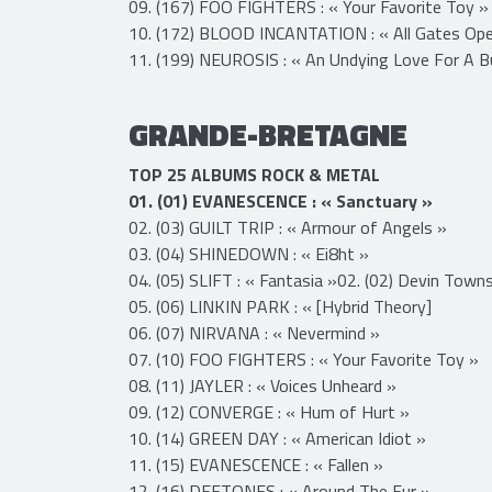
07. (109) SYSTEM OF A DOWN : « Toxicity »
08. (162) AC/DC : « Back In Black »
09. (167) FOO FIGHTERS : « Your Favorite Toy »
10. (172) BLOOD INCANTATION : « All Gates Ope
11. (199) NEUROSIS : « An Undying Love For A B
GRANDE-BRETAGNE
TOP 25 ALBUMS ROCK & METAL
01. (01) EVANESCENCE : « Sanctuary »
02. (03) GUILT TRIP : « Armour of Angels »
03. (04) SHINEDOWN : « Ei8ht »
04. (05) SLIFT : « Fantasia »02. (02) Devin Town
05. (06) LINKIN PARK : « [Hybrid Theory]
06. (07) NIRVANA : « Nevermind »
07. (10) FOO FIGHTERS : « Your Favorite Toy »
08. (11) JAYLER : « Voices Unheard »
09. (12) CONVERGE : « Hum of Hurt »