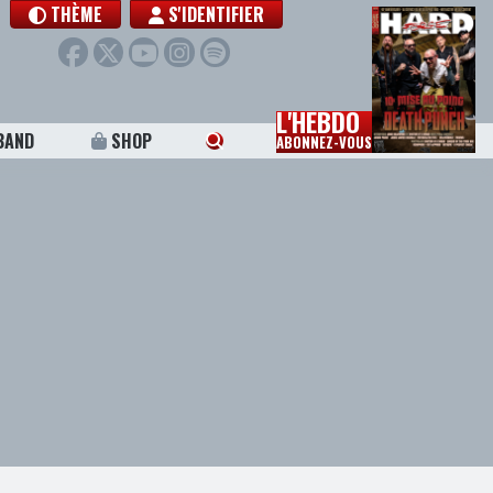
THÈME
S'IDENTIFIER
L'HEBDO
BAND
SHOP
ABONNEZ-VOUS