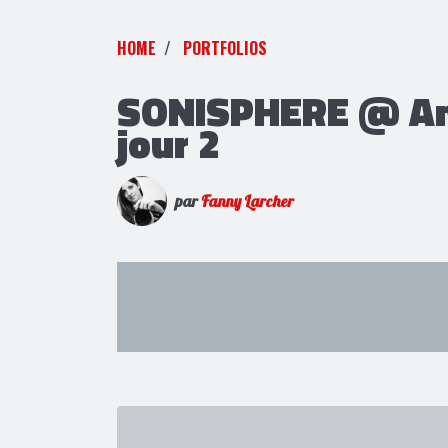
HOME
PORTFOLIOS
SONISPHERE @ Amn
jour 2
par
Fanny Larcher