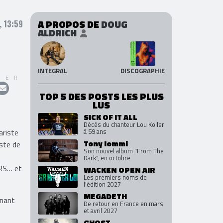
A PROPOS DE
DOUG
, 13:59
ALDRICH
INTEGRAL
DISCOGRAPHIE
GER
TOP 5 DES POSTS LES PLUS
LUS
SICK OF IT ALL
Décès du chanteur Lou Koller
ariste
à 59 ans
Tony Iommi
ste de
Son nouvel album "From The
Dark", en octobre
ERS… et
WACKEN OPEN AIR
Les premiers noms de
l'édition 2027
MEGADETH
nnant
De retour en France en mars
et avril 2027
GHOST