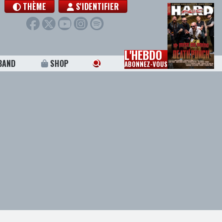
THÈME
S'IDENTIFIER
L'HEBDO
BAND
SHOP
ABONNEZ-VOUS