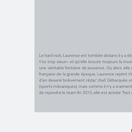
Le hard rock, Laurence est tombée dedans il y a déj
t'es trop vieux» et qu'elle écoute toujours la mus
une véritable fontaine de jouvence. Ou alors elle 
française de la grande époque, Laurence rejoint H
d'en devenir brièvement rédac' chef. Débarquée et
(sports mécaniques), mais comme il n'y a vraiment
de rejoindre le team fin 2013, elle est arrivée “fast 