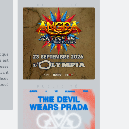
t que
e est
resse
avant
lisée
oposé