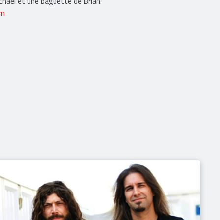
chael et une baguette de Brian.
om