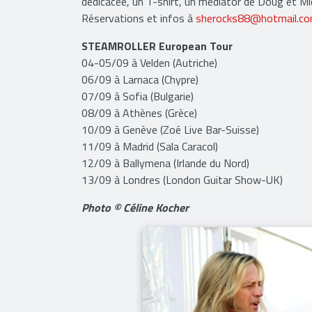
dédicacée, un T-shirt, un médiator de Doug et Mi
Réservations et infos à
sherocks88@hotmail.c
STEAMROLLER European Tour
04-05/09 à Velden (Autriche)
06/09 à Larnaca (Chypre)
07/09 à Sofia (Bulgarie)
08/09 à Athènes (Grèce)
10/09 à Genève (Zoé Live Bar-Suisse)
11/09 à Madrid (Sala Caracol)
12/09 à Ballymena (Irlande du Nord)
13/09 à Londres (London Guitar Show-UK)
Photo © Céline Kocher