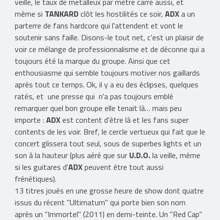
veille, le taux de metalleux par mètre carré aussi, et
même si
TANKARD
clôt les hostilités ce soir,
ADX
a un
parterre de fans hardcore qui l'attendent et vont le
soutenir sans faille. Disons-le tout net, c'est un plaisir de
voir ce mélange de professionnalisme et de déconne qui a
toujours été la marque du groupe. Ainsi que cet
enthousiasme qui semble toujours motiver nos gaillards
après tout ce temps. Ok, il y a eu des éclipses, quelques
ratés, et une presse qui n'a pas toujours emblé
remarquer quel bon groupe elle tenait là… mais peu
importe :
ADX
est content d'être là et les fans super
contents de les voir. Bref, le cercle vertueux qui fait que le
concert glissera tout seul, sous de superbes lights et un
son à la hauteur (plus aéré que sur
U.D.O.
la veille, même
si les guitares d'
ADX
peuvent être tout aussi
frénétiques).
13 titres joués en une grosse heure de show dont quatre
issus du récent "Ultimatum" qui porte bien son nom
après un "Immortel" (2011) en demi-teinte. Un "Red Cap"