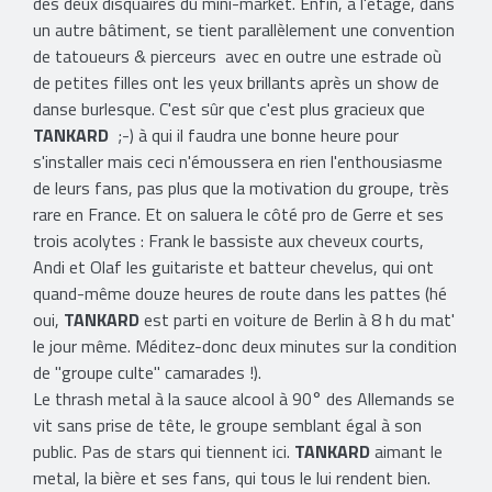
des deux disquaires du mini-market. Enfin, à l'étage, dans
un autre bâtiment, se tient parallèlement une convention
de tatoueurs & pierceurs avec en outre une estrade où
de petites filles ont les yeux brillants après un show de
danse burlesque. C'est sûr que c'est plus gracieux que
TANKARD
;-) à qui il faudra une bonne heure pour
s'installer mais ceci n'émoussera en rien l'enthousiasme
de leurs fans, pas plus que la motivation du groupe, très
rare en France. Et on saluera le côté pro de Gerre et ses
trois acolytes : Frank le bassiste aux cheveux courts,
Andi et Olaf les guitariste et batteur chevelus, qui ont
quand-même douze heures de route dans les pattes (hé
oui,
TANKARD
est parti en voiture de Berlin à 8 h du mat'
le jour même. Méditez-donc deux minutes sur la condition
de "groupe culte" camarades !).
Le thrash metal à la sauce alcool à 90° des Allemands se
vit sans prise de tête, le groupe semblant égal à son
public. Pas de stars qui tiennent ici.
TANKARD
aimant le
metal, la bière et ses fans, qui tous le lui rendent bien.