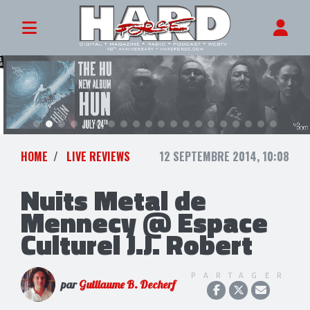
HOME
LIVE REVIEWS
12 SEPTEMBRE 2014, 10:08
Nuits Metal de
Mennecy @ Espace
Culturel J.J. Robert
PARTAGER
par
Guillaume B. Decherf