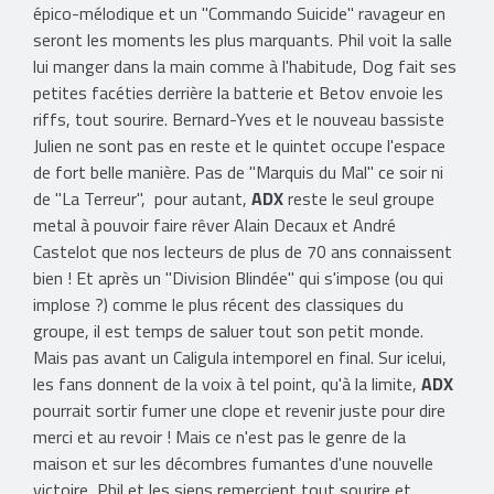
épico-mélodique et un "Commando Suicide" ravageur en
seront les moments les plus marquants. Phil voit la salle
lui manger dans la main comme à l'habitude, Dog fait ses
petites facéties derrière la batterie et Betov envoie les
riffs, tout sourire. Bernard-Yves et le nouveau bassiste
Julien ne sont pas en reste et le quintet occupe l'espace
de fort belle manière. Pas de "Marquis du Mal" ce soir ni
de "La Terreur", pour autant,
ADX
reste le seul groupe
metal à pouvoir faire rêver Alain Decaux et André
Castelot que nos lecteurs de plus de 70 ans connaissent
bien ! Et après un "Division Blindée" qui s'impose (ou qui
implose ?) comme le plus récent des classiques du
groupe, il est temps de saluer tout son petit monde.
Mais pas avant un Caligula intemporel en final. Sur icelui,
les fans donnent de la voix à tel point, qu'à la limite,
ADX
pourrait sortir fumer une clope et revenir juste pour dire
merci et au revoir ! Mais ce n'est pas le genre de la
maison et sur les décombres fumantes d'une nouvelle
victoire, Phil et les siens remercient tout sourire et