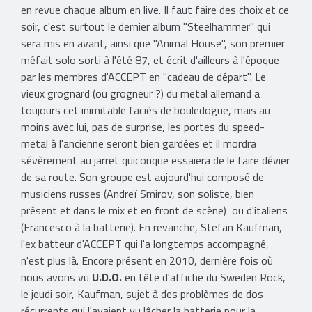
en revue chaque album en live. Il faut faire des choix et ce
soir, c'est surtout le dernier album "Steelhammer" qui
sera mis en avant, ainsi que "Animal House", son premier
méfait solo sorti à l'été 87, et écrit d'ailleurs à l'époque
par les membres d'ACCEPT en "cadeau de départ". Le
vieux grognard (ou grogneur ?) du metal allemand a
toujours cet inimitable faciès de bouledogue, mais au
moins avec lui, pas de surprise, les portes du speed-
metal à l'ancienne seront bien gardées et il mordra
sévèrement au jarret quiconque essaiera de le faire dévier
de sa route. Son groupe est aujourd'hui composé de
musiciens russes (Andreï Smirov, son soliste, bien
présent et dans le mix et en front de scène) ou d'italiens
(Francesco à la batterie). En revanche, Stefan Kaufman,
l'ex batteur d'ACCEPT qui l'a longtemps accompagné,
n'est plus là. Encore présent en 2010, dernière fois où
nous avons vu
U.D.O.
en tête d'affiche du Sweden Rock,
le jeudi soir, Kaufman, sujet à des problèmes de dos
récurrents qui l'avaient vu lâcher la batterie pour la