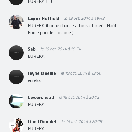
EUREKA ! ! !
Jaymz Hetfield
le 19 oct. 2014 à 19:48
EUREKA (bonne chance à tous et merci Hard
Force pour le concours)
Seb
le 19 oct. 2014 à 19:54
EUREKA
reyne laveille
le 19 oct. 2014 à 19:56
eureka
Cowershead
le 19 oct. 2014 à 20:12
EUREKA
Lion LDoublet
le 19 oct. 2014 à 20:28
EUREKA