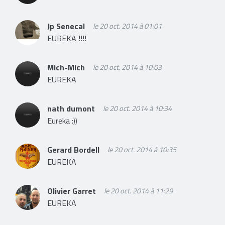
Jp Senecal
le 20 oct. 2014 à 01:01
EUREKA !!!!
Mich-Mich
le 20 oct. 2014 à 10:03
EUREKA
nath dumont
le 20 oct. 2014 à 10:34
Eureka :))
Gerard Bordell
le 20 oct. 2014 à 10:35
EUREKA
Olivier Garret
le 20 oct. 2014 à 11:29
EUREKA