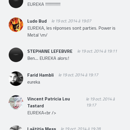
EUREKA !!!!!!!!!!!!!
Ludo Bud
le 19 oct. 2014 à 19:07
EUREKA, les réponses sont parties. Power is
Metal \m/
STEPHANE LEFEBVRE
le 19 oct. 2014 à 19:11
Ben.... EUREKA alors:!
Farid Hambli
le 19 oct. 2014 à 19:17
eureka
Vincent Patricia Lou
le 19 oct. 2014 à
19:17
Tastard
EUREKA<br />
Laëtitia Mess
le 19 oct. 2014 à 19:28