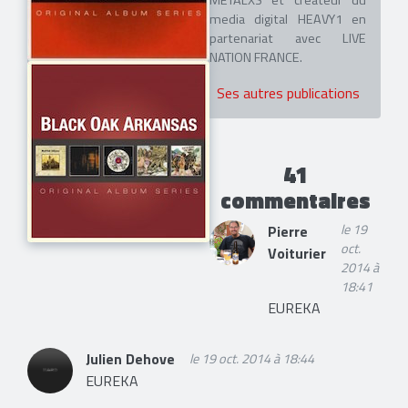
METALXS et créateur du
media digital HEAVY1 en
partenariat avec LIVE
NATION FRANCE.
Ses autres publications
41
commentaires
le 19
Pierre
oct.
Voiturier
2014 à
18:41
EUREKA
Julien Dehove
le 19 oct. 2014 à 18:44
EUREKA