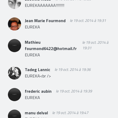
EUREKAAAAAAA!!!!!!!!
Jean Marie Fourmond
le 19 oct. 2014 à 19:31
EUREKA
Mathieu
le 19 oct. 2014 à
19:31
fourmond6422@hotmail.fr
EUREKA
Tadeg Lannic
le 19 oct. 2014 à 19:36
EUREKA<br />
frederic aubin
le 19 oct. 2014 à 19:39
EUREKA
manu delval
le 19 oct. 2014 à 19:47