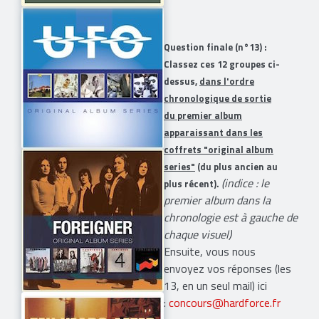
Question finale (n°13) :
Classez ces 12 groupes ci-
dessus,
dans l'ordre
chronologique de sortie
du premier album
apparaissant dans les
coffrets "original album
series"
(du plus ancien au
(indice : le
plus récent).
premier album dans la
chronologie est à gauche de
chaque visuel)
Ensuite, vous nous
envoyez vos réponses (les
13, en un seul mail) ici
:
concours@hardforce.fr