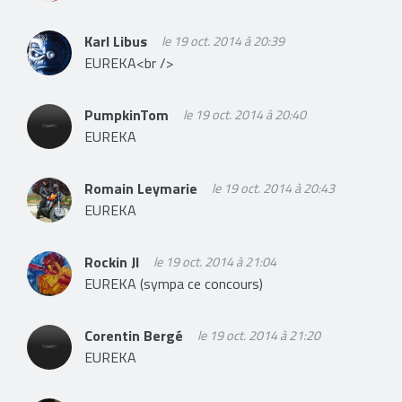
Karl Libus
le 19 oct. 2014 à 20:39
EUREKA<br />
PumpkinTom
le 19 oct. 2014 à 20:40
EUREKA
Romain Leymarie
le 19 oct. 2014 à 20:43
EUREKA
Rockin Jl
le 19 oct. 2014 à 21:04
EUREKA (sympa ce concours)
Corentin Bergé
le 19 oct. 2014 à 21:20
EUREKA