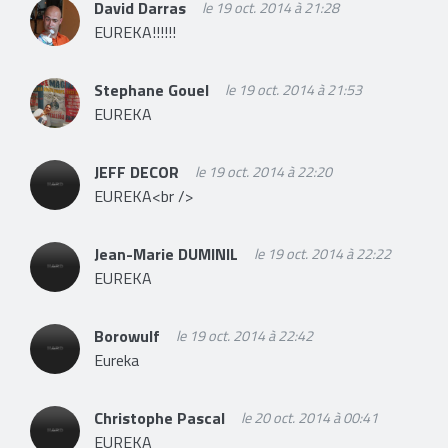
David Darras
le 19 oct. 2014 à 21:28
EUREKA!!!!!!
Stephane Gouel
le 19 oct. 2014 à 21:53
EUREKA
JEFF DECOR
le 19 oct. 2014 à 22:20
EUREKA<br />
Jean-Marie DUMINIL
le 19 oct. 2014 à 22:22
EUREKA
Borowulf
le 19 oct. 2014 à 22:42
Eureka
Christophe Pascal
le 20 oct. 2014 à 00:41
EUREKA