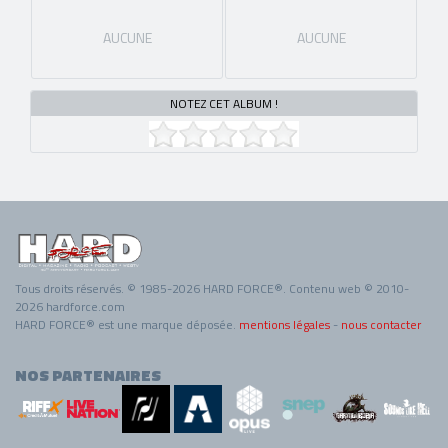
AUCUNE
AUCUNE
NOTEZ CET ALBUM !
Tous droits réservés. © 1985-2026 HARD FORCE®. Contenu web © 2010-
2026 hardforce.com
HARD FORCE® est une marque déposée.
mentions légales
-
nous contacter
NOS PARTENAIRES