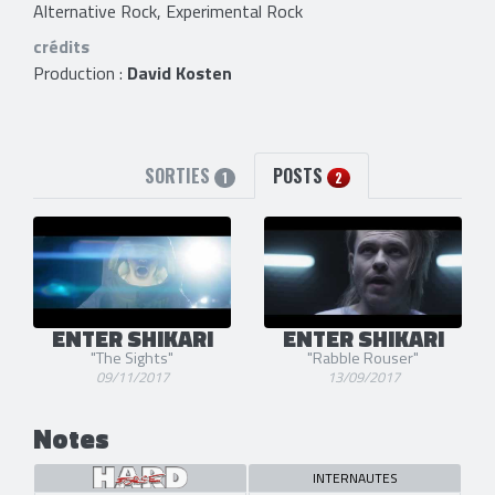
Alternative Rock, Experimental Rock
crédits
Production :
David Kosten
SORTIES
POSTS
1
2
ENTER SHIKARI
ENTER SHIKARI
"The Sights"
"Rabble Rouser"
09/11/2017
13/09/2017
Notes
INTERNAUTES