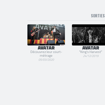
SORTIE
AVATAR
AVATAR
Découvrez leur court-
"King's Harvest"
métrage
24/12/2019
05/03/2020