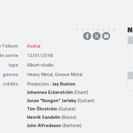
N
PARTAGER
e l'album
Avatar
de sortie
12/01/2018
type
Album studio
genres
Heavy Metal, Groove Metal
crédits
Production :
Jay Ruston
Johannes Eckerström
(Chant)
Jonas "Kungen" Jarlsby
(Guitare)
Tim Öhrström
(Guitare)
Henrik Sandelin
(Basse)
John Alfredsson
(Batterie)