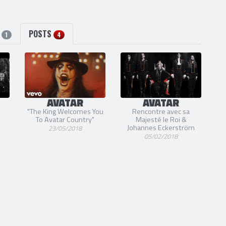
S
POSTS
1
4
AVATAR
AVATAR
"The King Welcomes You
Rencontre avec sa
To Avatar Country"
Majesté le Roi &
Johannes Eckerström
23/05/2018
05/02/2018