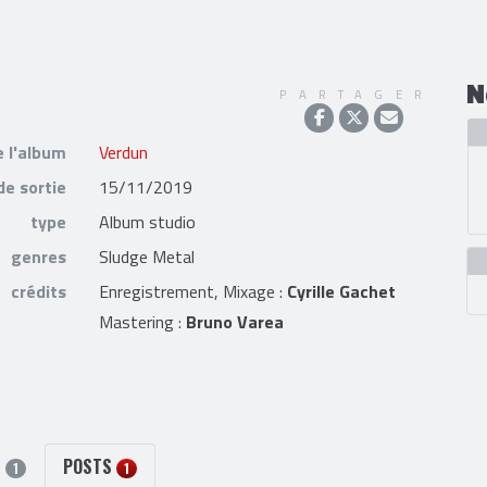
N
PARTAGER
e l'album
Verdun
de sortie
15/11/2019
type
Album studio
genres
Sludge Metal
crédits
Enregistrement, Mixage :
Cyrille Gachet
Mastering :
Bruno Varea
S
POSTS
1
1