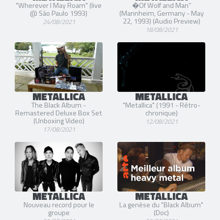
"Wherever I May Roam" (live
�Of Wolf and Man”
@ São Paulo 1993)
(Mannheim, Germany - May
22, 1993) (Audio Preview)
24/08/2021
18/08/2021
METALLICA
METALLICA
The Black Album -
"Metallica" (1991 - Rétro-
Remastered Deluxe Box Set
chronique)
(Unboxing Video)
12/08/2021
17/08/2021
METALLICA
METALLICA
Nouveau record pour le
La genèse du "Black Album"
groupe
(Doc)