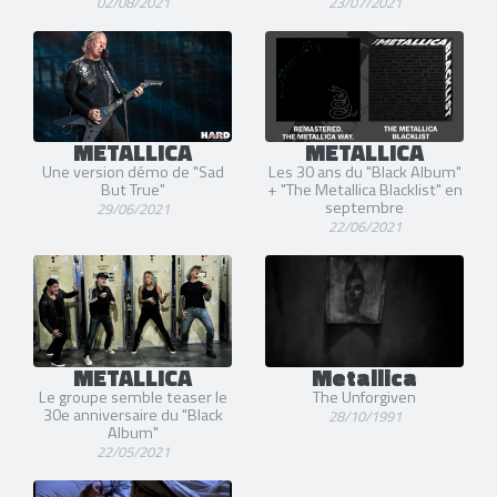
02/08/2021
23/07/2021
METALLICA
METALLICA
Une version démo de "Sad
Les 30 ans du "Black Album"
But True"
+ "The Metallica Blacklist" en
septembre
29/06/2021
22/06/2021
METALLICA
Metallica
Le groupe semble teaser le
The Unforgiven
30e anniversaire du "Black
28/10/1991
Album"
22/05/2021