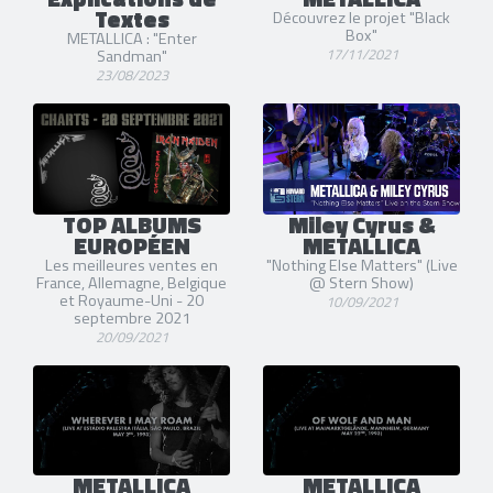
Textes
Découvrez le projet "Black
Box"
METALLICA : "Enter
17/11/2021
Sandman"
23/08/2023
TOP ALBUMS
Miley Cyrus &
EUROPÉEN
METALLICA
Les meilleures ventes en
"Nothing Else Matters" (Live
France, Allemagne, Belgique
@ Stern Show)
et Royaume-Uni - 20
10/09/2021
septembre 2021
20/09/2021
METALLICA
METALLICA