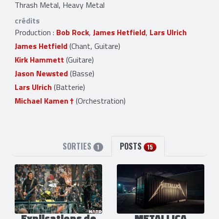
Thrash Metal, Heavy Metal
crédits
Production :
Bob Rock
,
James Hetfield
,
Lars Ulrich
James Hetfield
(Chant, Guitare)
Kirk Hammett
(Guitare)
Jason Newsted
(Basse)
Lars Ulrich
(Batterie)
Michael Kamen
(Orchestration)
SORTIES
POSTS
1
15
Explications de
METALLICA