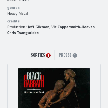
genres
Heavy Metal
crédits
Production :
Jeff Glixman
,
Vic Coppersmith-Heaven
,
Chris Tsangarides
SORTIES
PRESSE
1
1