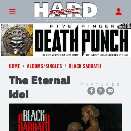
HOME
ALBUMS/SINGLES
BLACK SABBATH
The Eternal
PARTAGER
Idol