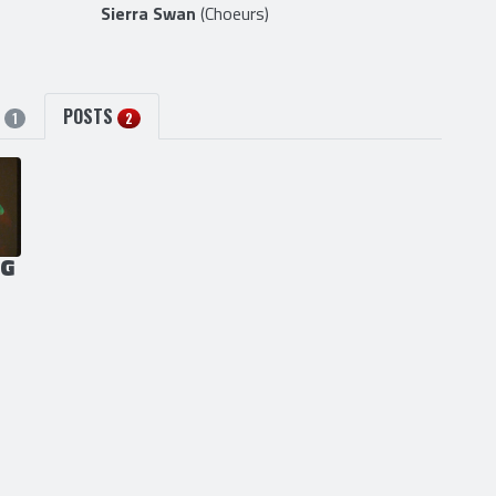
Sierra Swan
(Choeurs)
S
POSTS
1
2
NG