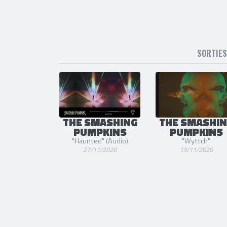
SORTIE
THE SMASHING
THE SMASHI
PUMPKINS
PUMPKINS
"Haunted" (Audio)
"Wyttch"
27/11/2020
13/11/2020