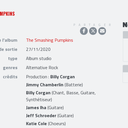
UMPKINS
N
PARTAGER
e l'album
The Smashing Pumpkins
de sortie
27/11/2020
type
Album studio
genres
Alternative Rock
crédits
Production :
Billy Corgan
Jimmy Chamberlin
(Batterie)
Billy Corgan
(Chant, Basse, Guitare,
Synthétiseur)
James Iha
(Guitare)
Jeff Schroeder
(Guitare)
Katie Cole
(Choeurs)