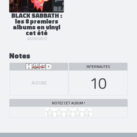
BLACK SABBATH :
les 8 premiers
albums en vinyl
cet été
30/05/2015
Notes
INTERNAUTES
10
AUCUNE
NOTEZ CET ALBUM !