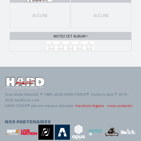
AUCUNE
AUCUNE
NOTEZ CET ALBUM !
Tous droits réservés. © 1985-2026 HARD FORCE®. Contenu web © 2010-
2026 hardforce.com
HARD FORCE® est une marque déposée.
mentions légales
-
nous contacter
NOS PARTENAIRES