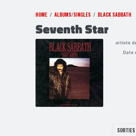
HOME
ALBUMS/SINGLES
BLACK SABBATH
Seventh Star
artiste d
Date 
SORTIE