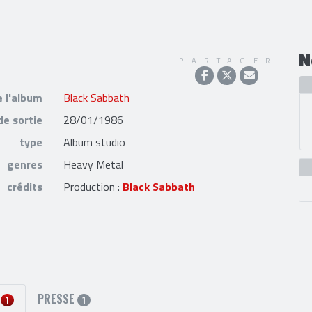
N
PARTAGER
e l'album
Black Sabbath
de sortie
28/01/1986
type
Album studio
genres
Heavy Metal
crédits
Production :
Black Sabbath
S
PRESSE
1
1