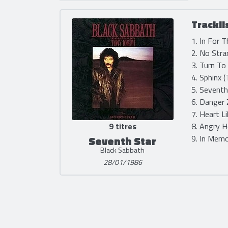
Trackli
1. In For T
2. No Stra
3. Turn To
4. Sphinx 
5. Seventh
6. Danger 
7. Heart L
9 titres
8. Angry H
9. In Memor
Seventh Star
Black Sabbath
28/01/1986