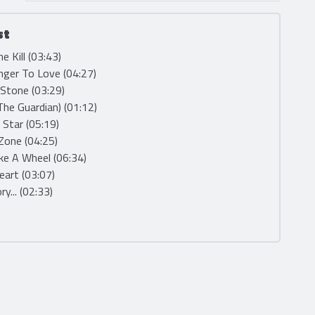
st
he Kill (03:43)
nger To Love (04:27)
 Stone (03:29)
(The Guardian) (01:12)
 Star (05:19)
Zone (04:25)
ike A Wheel (06:34)
eart (03:07)
y... (02:33)