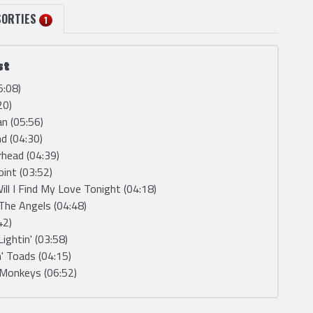
SORTIES
1
st
5:08)
20)
n (05:56)
ind (04:30)
head (04:39)
Point (03:52)
ill I Find My Love Tonight (04:18)
The Angels (04:48)
42)
ightin' (03:58)
' Toads (04:15)
 Monkeys (06:52)