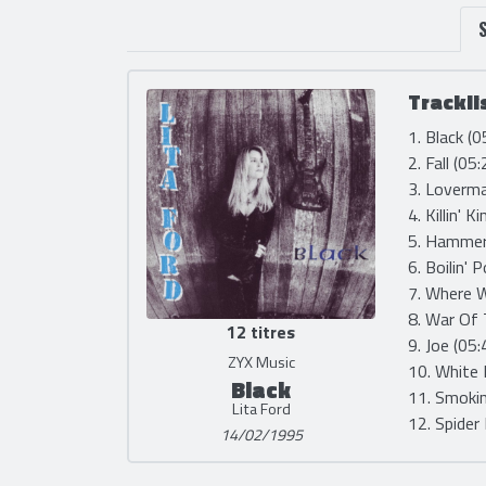
Trackli
1. Black (0
2. Fall (05:
3. Loverma
4. Killin' K
5. Hammer
6. Boilin' 
7. Where W
8. War Of 
12 titres
9. Joe (05:
ZYX Music
10. White L
Black
11. Smokin
Lita Ford
12. Spider
14/02/1995