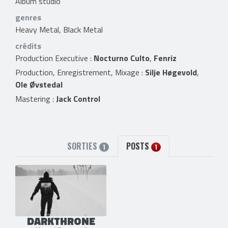
Album studio
genres
Heavy Metal, Black Metal
crédits
Production Executive :
Nocturno Culto
,
Fenriz
Production, Enregistrement, Mixage :
Silje Høgevold
,
Ole Øvstedal
Mastering :
Jack Control
SORTIES
POSTS
1
1
DARKTHRONE