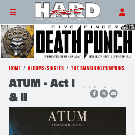
HOME
ALBUMS/SINGLES
THE SMASHING PUMPKINS
ATUM - Act I
PARTAGER
& II