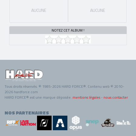
AUCUNE
AUCUNE
NOTEZ CET ALBUM !
Tous droits réservés. © 1985-2026 HARD FORCE®. Contenu web © 2010-
2026 hardforce.com
HARD FORCE® est une marque déposée.
mentions légales
-
nous contacter
NOS PARTENAIRES