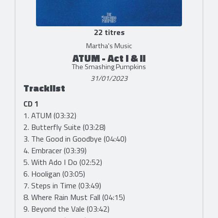
22 titres
Martha's Music
ATUM - Act I & II
The Smashing Pumpkins
31/01/2023
Tracklist
CD 1
1. ATUM (03:32)
2. Butterfly Suite (03:28)
3. The Good in Goodbye (04:40)
4. Embracer (03:39)
5. With Ado I Do (02:52)
6. Hooligan (03:05)
7. Steps in Time (03:49)
8. Where Rain Must Fall (04:15)
9. Beyond the Vale (03:42)