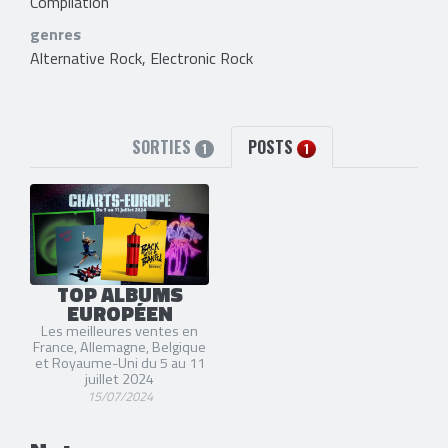
Compilation
genres
Alternative Rock, Electronic Rock
SORTIES
POSTS
1
1
TOP ALBUMS
EUROPÉEN
Les meilleures ventes en
France, Allemagne, Belgique
et Royaume-Uni du 5 au 11
juillet 2024
15/07/2024