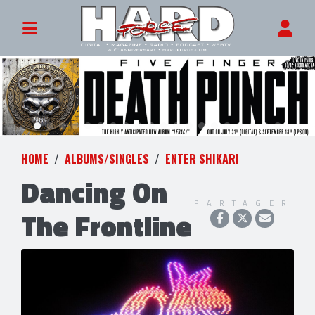
HOME
ALBUMS/SINGLES
ENTER SHIKARI
Dancing On
PARTAGER
The Frontline