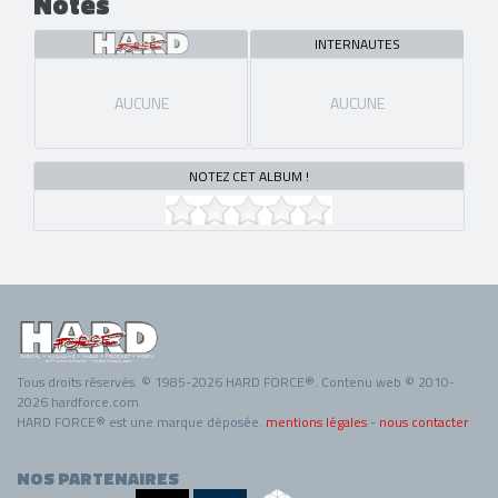
Notes
INTERNAUTES
AUCUNE
AUCUNE
NOTEZ CET ALBUM !
Tous droits réservés. © 1985-2026 HARD FORCE®. Contenu web © 2010-
2026 hardforce.com
HARD FORCE® est une marque déposée.
mentions légales
-
nous contacter
NOS PARTENAIRES