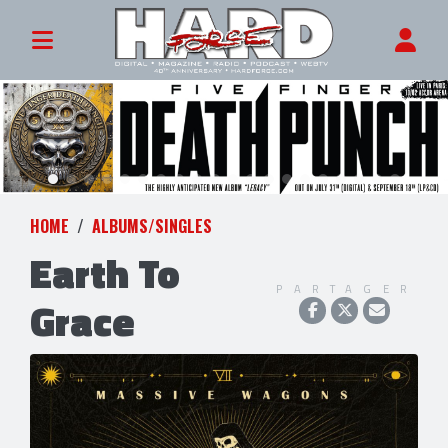
HOME
ALBUMS/SINGLES
Earth To
PARTAGER
Grace