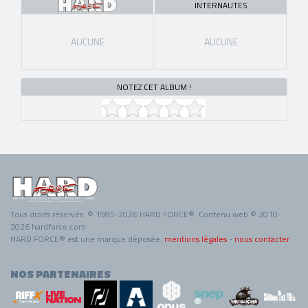
INTERNAUTES
AUCUNE
AUCUNE
NOTEZ CET ALBUM !
Tous droits réservés. © 1985-2026 HARD FORCE®. Contenu web © 2010-
2026 hardforce.com
HARD FORCE® est une marque déposée.
mentions légales
-
nous contacter
NOS PARTENAIRES