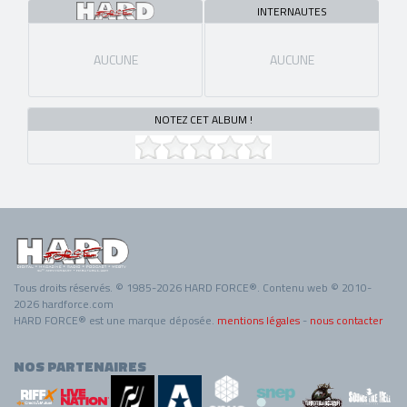
INTERNAUTES
AUCUNE
AUCUNE
NOTEZ CET ALBUM !
Tous droits réservés. © 1985-2026 HARD FORCE®. Contenu web © 2010-
2026 hardforce.com
HARD FORCE® est une marque déposée.
mentions légales
-
nous contacter
NOS PARTENAIRES