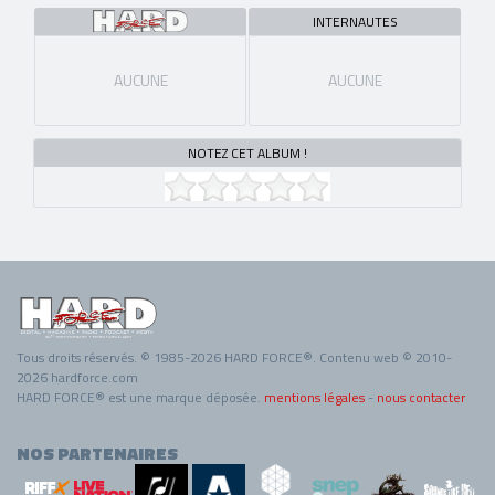
INTERNAUTES
AUCUNE
AUCUNE
NOTEZ CET ALBUM !
Tous droits réservés. © 1985-2026 HARD FORCE®. Contenu web © 2010-
2026 hardforce.com
HARD FORCE® est une marque déposée.
mentions légales
-
nous contacter
NOS PARTENAIRES