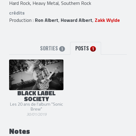
Hard Rock, Heavy Metal, Southern Rock
crédits
Production :
Ron Albert
,
Howard Albert
,
Zakk Wylde
SORTIES
POSTS
1
1
BLACK LABEL
SOCIETY
Les 20 ans de l'album "Sonic
Brew"
30/01/2019
Notes