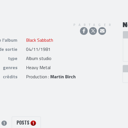
N
PARTAGER
e l'album
Black Sabbath
de sortie
04/11/1981
type
Album studio
genres
Heavy Metal
crédits
Production :
Martin Birch
S
POSTS
1
1