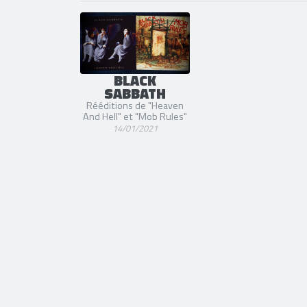
BLACK
SABBATH
Rééditions de "Heaven
And Hell" et "Mob Rules"
14/01/2021