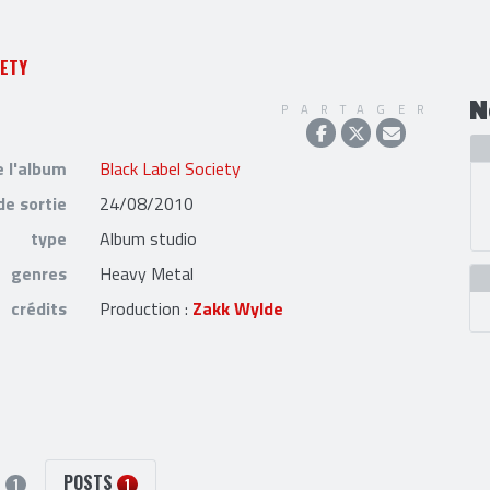
IETY
N
PARTAGER
e l'album
Black Label Society
de sortie
24/08/2010
type
Album studio
genres
Heavy Metal
crédits
Production :
Zakk Wylde
S
POSTS
1
1