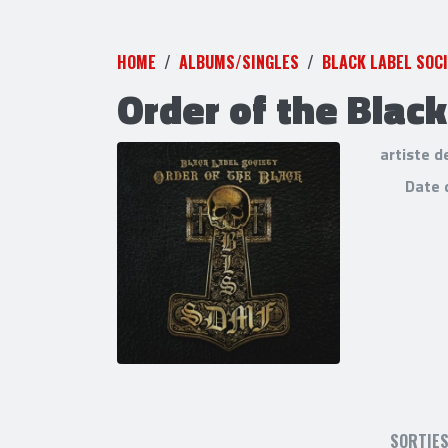
HOME
ALBUMS/SINGLES
BLACK LABEL SOC
Order of the Black
artiste d
Date 
SORTIE