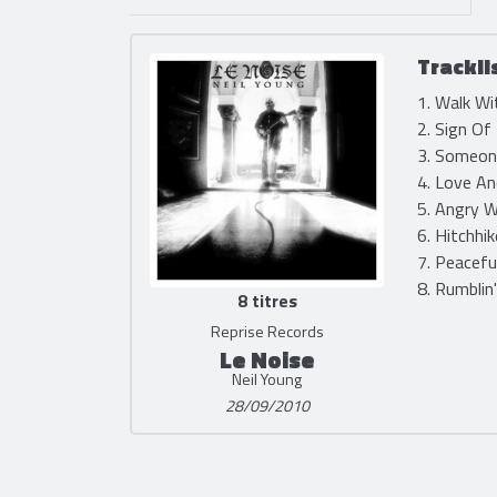
Trackli
1. Walk Wi
2. Sign Of
3. Someon
4. Love An
5. Angry W
6. Hitchhik
7. Peacefu
8. Rumblin'
8 titres
Reprise Records
Le Noise
Neil Young
28/09/2010