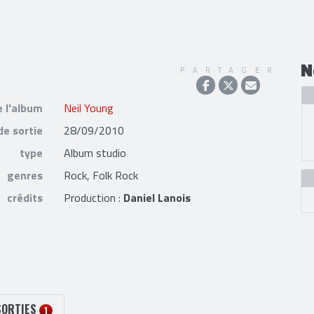
N
PARTAGER
e l'album
Neil Young
de sortie
28/09/2010
type
Album studio
genres
Rock, Folk Rock
crédits
Production :
Daniel Lanois
SORTIES
1