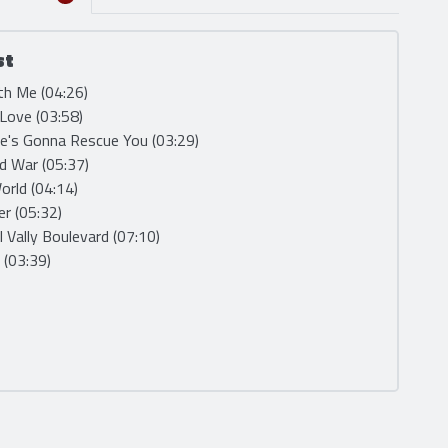
st
th Me (04:26)
 Love (03:58)
e's Gonna Rescue You (03:29)
d War (05:37)
orld (04:14)
er (05:32)
l Vally Boulevard (07:10)
 (03:39)