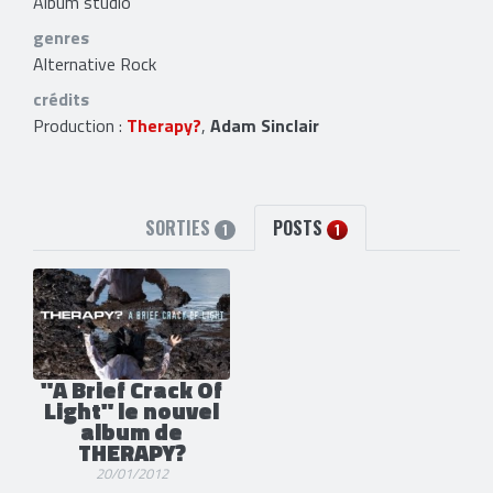
Album studio
genres
Alternative Rock
crédits
Production :
Therapy?
,
Adam Sinclair
SORTIES
POSTS
1
1
"A Brief Crack Of
Light" le nouvel
album de
THERAPY?
20/01/2012