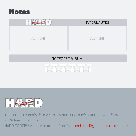
Notes
INTERNAUTES
AUCUNE
AUCUNE
NOTEZ CET ALBUM !
Tous droits réservés. © 1985-2026 HARD FORCE®. Contenu web © 2010-
2026 hardforce.com
HARD FORCE® est une marque déposée.
mentions légales
-
nous contacter