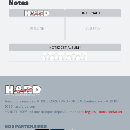
Notes
INTERNAUTES
AUCUNE
AUCUNE
NOTEZ CET ALBUM !
Tous droits réservés. © 1985-2026 HARD FORCE®. Contenu web © 2010-
2026 hardforce.com
HARD FORCE® est une marque déposée.
mentions légales
-
nous contacter
NOS PARTENAIRES