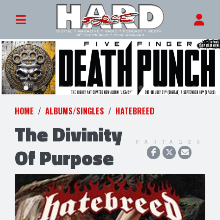
HOME
ALBUMS/SINGLES
HATEBREED
The Divinity
PARTAGER
Of Purpose