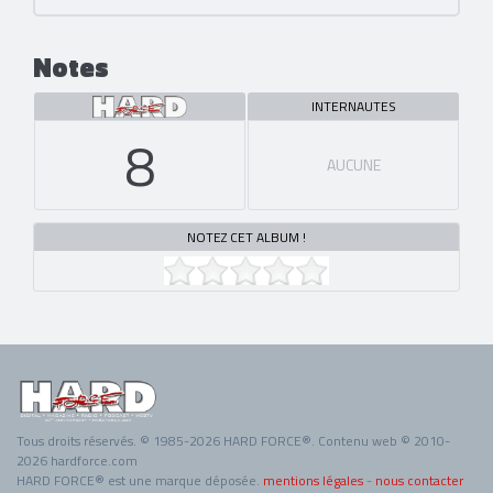
Notes
INTERNAUTES
8
AUCUNE
NOTEZ CET ALBUM !
Tous droits réservés. © 1985-2026 HARD FORCE®. Contenu web © 2010-
2026 hardforce.com
HARD FORCE® est une marque déposée.
mentions légales
-
nous contacter