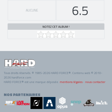
6.5
AUCUNE
NOTEZ CET ALBUM !
Tous droits réservés. © 1985-2026 HARD FORCE®. Contenu web © 2010-
2026 hardforce.com
HARD FORCE® est une marque déposée.
mentions légales
-
nous contacter
NOS PARTENAIRES