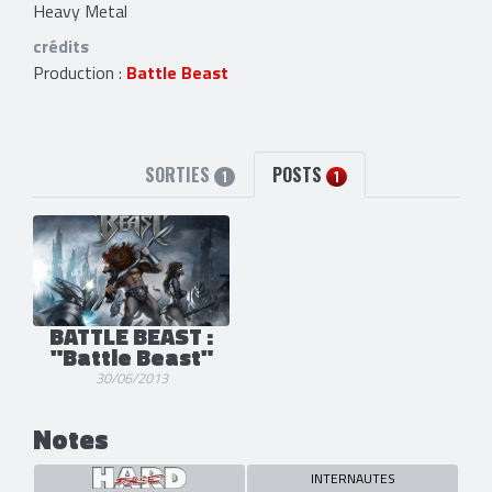
Heavy Metal
crédits
Production :
Battle Beast
SORTIES
POSTS
1
1
BATTLE BEAST :
"Battle Beast"
30/06/2013
Notes
INTERNAUTES