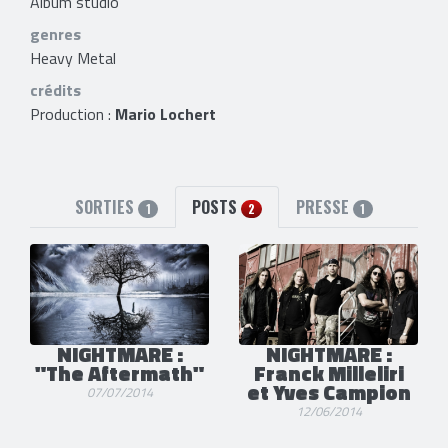
Album studio
genres
Heavy Metal
crédits
Production :
Mario Lochert
SORTIES
POSTS
PRESSE
1
2
1
NIGHTMARE :
NIGHTMARE :
"The Aftermath"
Franck Milleliri
et Yves Campion
07/07/2014
12/06/2014