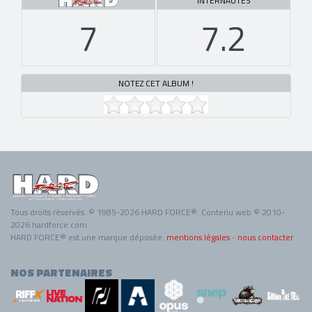
INTERNAUTES
7
7.2
NOTEZ CET ALBUM !
Tous droits réservés. © 1985-2026 HARD FORCE®. Contenu web © 2010-
2026 hardforce.com
HARD FORCE® est une marque déposée.
mentions légales
-
nous contacter
NOS PARTENAIRES