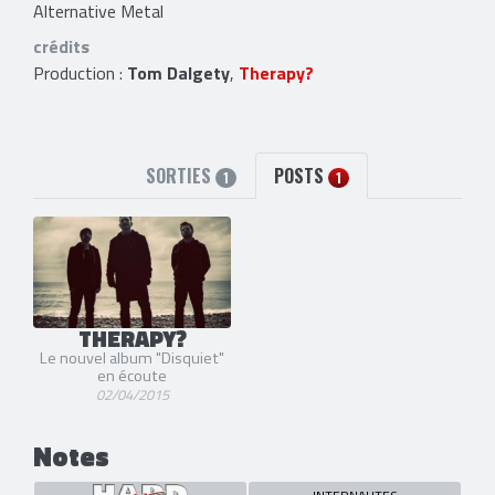
Alternative Metal
crédits
Production :
Tom Dalgety
,
Therapy?
SORTIES
POSTS
1
1
THERAPY?
Le nouvel album "Disquiet"
en écoute
02/04/2015
Notes