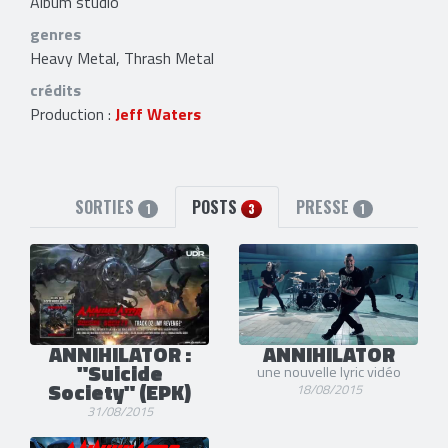
Album studio
genres
Heavy Metal, Thrash Metal
crédits
Production :
Jeff Waters
SORTIES
POSTS
PRESSE
1
3
1
ANNIHILATOR :
ANNIHILATOR
"Suicide
une nouvelle lyric vidéo
Society" (EPK)
18/08/2015
31/08/2015