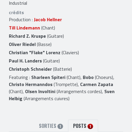
Industrial
crédits
Production :
Jacob Hellner
Till Lindemann
(Chant)
Richard Z. Kruspe
(Guitare)
Oliver Riedel
(Basse)
Christian "Flake" Lorenz
(Claviers)
Paul H. Landers
(Guitare)
Christoph Schneider
(Batterie)
Featuring :
Sharleen Spiteri
(Chant),
Bobo
(Choeurs),
Christo Hermanndos
(Trompette),
Carmen Zapata
(Chant),
Olsen Involtini
(Arrangements cordes),
Sven
Helbig
(Arrangements cuivres)
SORTIES
POSTS
1
1