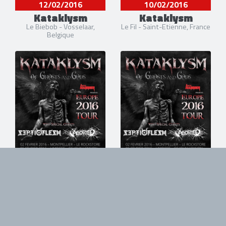
12/02/2016
10/02/2016
Kataklysm
Kataklysm
Le Biebob - Vosselaar,
Le Fil - Saint-Etienne, France
Belgique
09/02/2016
07/02/2016
Kataklysm
Kataklysm
La Laiterie - Strasbourg,
Le 106 - Rouen, France