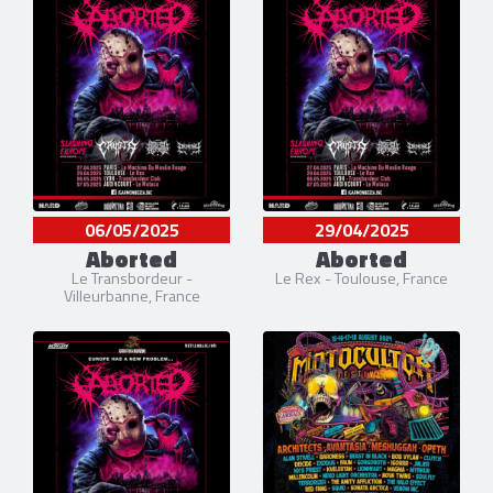
06/05/2025
29/04/2025
Aborted
Aborted
Le Transbordeur -
Le Rex - Toulouse, France
Villeurbanne, France