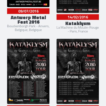
09/07/2016
Antwerp Metal
14/02/2016
Fest 2016
Kataklysm
Bouckenborgh Park - Anvers,
La Machine du Moulin-Rouge
Belgique, Belgique
- Paris, France