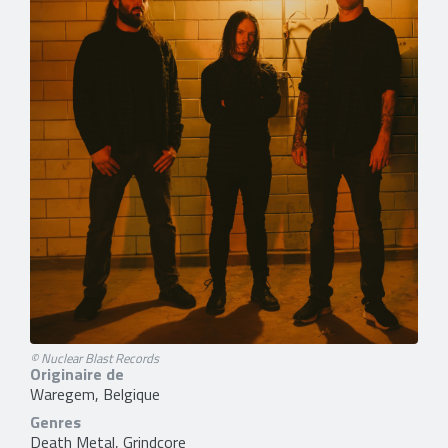
© Nuclear Blast Records
Originaire de
Waregem, Belgique
Genres
Death Metal, Grindcore