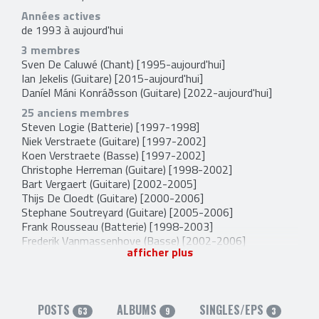
Années actives
de 1993 à aujourd'hui
3 membres
Sven De Caluwé
(Chant) [1995-aujourd'hui]
Ian Jekelis
(Guitare) [2015-aujourd'hui]
Daníel Máni Konráðsson
(Guitare) [2022-aujourd'hui]
25 anciens membres
Steven Logie
(Batterie) [1997-1998]
Niek Verstraete
(Guitare) [1997-2002]
Koen Verstraete
(Basse) [1997-2002]
Christophe Herreman
(Guitare) [1998-2002]
Bart Vergaert
(Guitare) [2002-2005]
Thijs De Cloedt
(Guitare) [2000-2006]
Stephane Soutreyard
(Guitare) [2005-2006]
Frank Rousseau
(Batterie) [1998-2003]
Frederik Vanmassenhove
(Basse) [2002-2006]
afficher plus
Gilles Delecroix
(Batterie) [2004-2006]
Matty Dupont
(Guitare) [2006-2006]
Olivia Scemama
(Basse) [2006-2006]
Peter Goemaere
(Guitare et Basse) [2006-2009]
POSTS
ALBUMS
SINGLES/EPS
Sebastien Tuvi
(Guitare et Choeurs) [2006-2009]
63
9
3