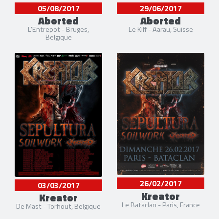
05/08/2017
29/06/2017
Aborted
Aborted
L'Entrepot - Bruges,
Le Kiff - Aarau, Suisse
Belgique
26/02/2017
03/03/2017
Kreator
Kreator
Le Bataclan - Paris, France
De Mast - Torhout, Belgique