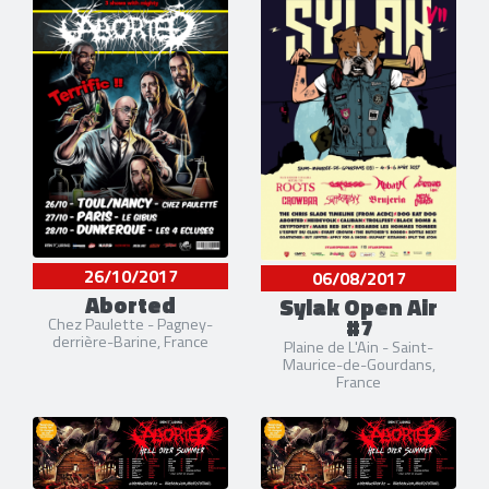
26/10/2017
06/08/2017
Aborted
Sylak Open Air
#7
Chez Paulette - Pagney-
derrière-Barine, France
Plaine de L'Ain - Saint-
Maurice-de-Gourdans,
France