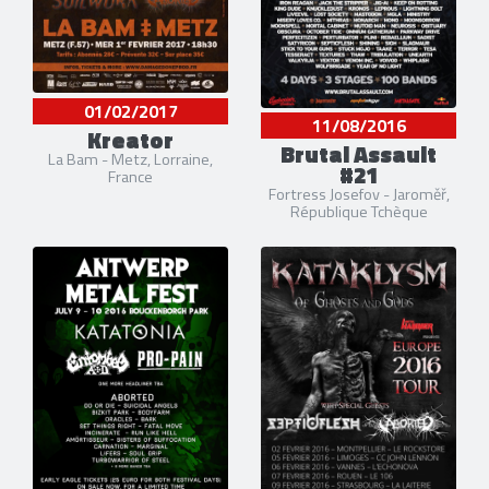
01/02/2017
11/08/2016
Kreator
Brutal Assault
La Bam - Metz, Lorraine,
#21
France
Fortress Josefov - Jaroměř,
République Tchèque