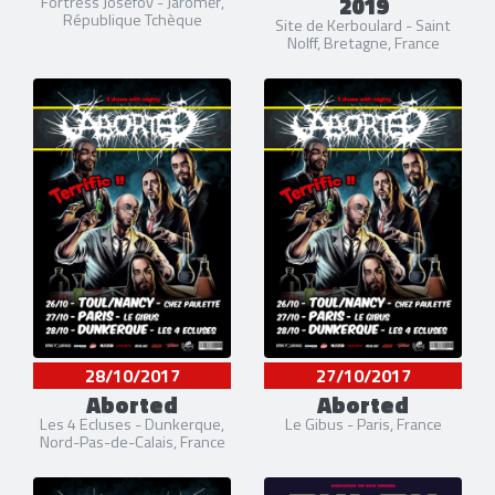
2019
Fortress Josefov - Jaroměř,
République Tchèque
Site de Kerboulard - Saint
Nolff, Bretagne, France
28/10/2017
27/10/2017
Aborted
Aborted
Les 4 Ecluses - Dunkerque,
Le Gibus - Paris, France
Nord-Pas-de-Calais, France