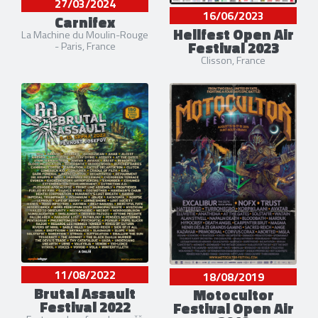
27/03/2024
16/06/2023
Carnifex
Hellfest Open Air
La Machine du Moulin-Rouge
Festival 2023
- Paris, France
Clisson, France
11/08/2022
18/08/2019
Brutal Assault
Motocultor
Festival 2022
Festival Open Air