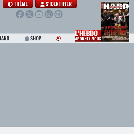
THÈME
S'IDENTIFIER
L'HEBDO
BAND
SHOP
ABONNEZ-VOUS