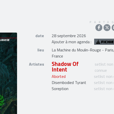
PARTA
date
28 septembre 2026
Ajouter à mon agenda :
FICHIE
lieu
La Machine du Moulin-Rouge - Paris
France
Shadow Of
Artistes
setlist non
Intent
connue
Aborted
setlist non
Disembodied Tyrant
setlist non
Soreption
setlist non