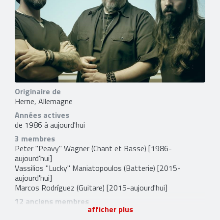
Originaire de
Herne, Allemagne
Années actives
de 1986 à aujourd'hui
3 membres
Peter "Peavy" Wagner
(Chant et Basse) [1986-
aujourd'hui]
Vassilios "Lucky" Maniatopoulos
(Batterie) [2015-
aujourd'hui]
Marcos Rodríguez
(Guitare) [2015-aujourd'hui]
12 anciens membres
afficher plus
Jörg Michael
(Batterie) [1986-1987]