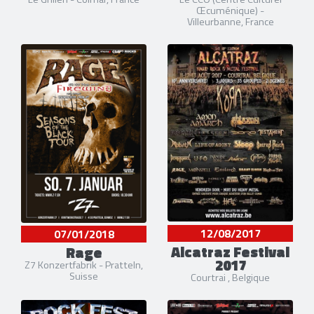
Œcuménique) -
Villeurbanne, France
12/08/2017
07/01/2018
Alcatraz Festival
Rage
2017
Z7 Konzertfabrik - Pratteln,
Suisse
Courtrai , Belgique