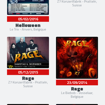
Z7 Konzertfabrik - Pratteln,
Suisse
05/02/2016
Helloween
Le Trix - Anvers, Belgique
05/12/2015
Rage
23/09/2014
Z7 Konzertfabrik - Pratteln,
Suisse
Rage
Le Biebob - Vosselaar,
Belgique