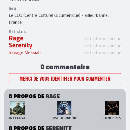
lieu
Le CCO (Centre Culturel Œcuménique) - Villeurbanne,
France
Artistes
Rage
setlist non connue
Serenity
setlist non connue
Savage Messiah
setlist non connue
0 commentaire
MERCI DE VOUS IDENTIFIER POUR COMMENTER
A PROPOS DE
RAGE
INTEGRAL
DISCOGRAPHIE
CONCERTS
A PROPOS DE
SERENITY