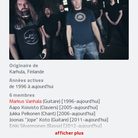
Originaire de
Karhula, Finlande
Années actives
de 1996 à aujourd'hui
6 membres
Markus Vanhala
(Guitare) [1996-aujourd'hui]
Aapo Koivisto
(Claviers) [2005-aujourd'hui]
Jukka Pelkonen
(Chant) [2006-aujourd'hui]
Joonas "Jope" Koto
(Guitare) [2011-aujourd'hui]
Erkki Silvennoinen
(Basse) [2012-aujourd'hui]
Tuomo Latvala
(Batterie (live)) [2016-aujourd'hui]
afficher plus