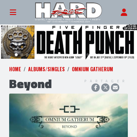
HOME
ALBUMS/SINGLES
OMNIUM GATHERUM
Beyond
PARTAGER