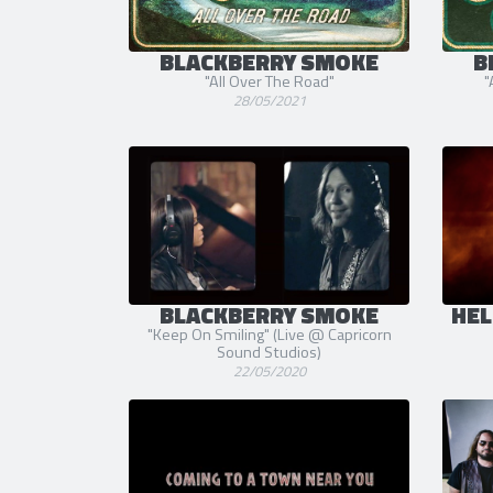
BLACKBERRY SMOKE
B
"All Over The Road"
"
28/05/2021
BLACKBERRY SMOKE
HEL
"Keep On Smiling" (Live @ Capricorn
Sound Studios)
22/05/2020