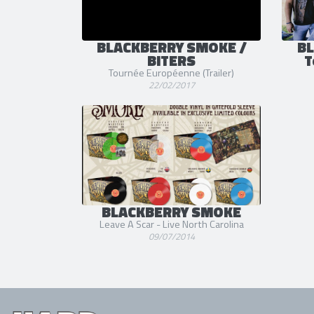
BLACKBERRY SMOKE /
BL
BITERS
T
Tournée Européenne (Trailer)
22/02/2017
BLACKBERRY SMOKE
Leave A Scar - Live North Carolina
09/07/2014