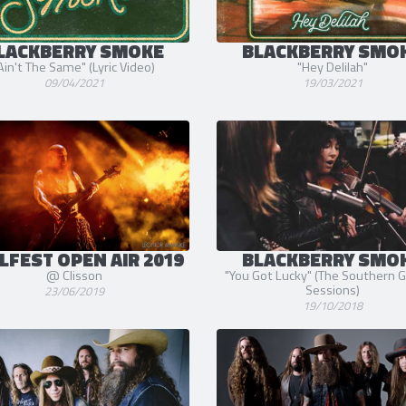
LACKBERRY SMOKE
BLACKBERRY SMO
Ain't The Same" (Lyric Video)
"Hey Delilah"
09/04/2021
19/03/2021
LFEST OPEN AIR 2019
BLACKBERRY SMO
@ Clisson
"You Got Lucky" (The Southern 
Sessions)
23/06/2019
19/10/2018