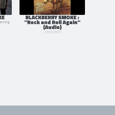
KE
BLACKBERRY SMOKE :
"Rock and Roll Again"
eaming
(Audio)
27/01/2015