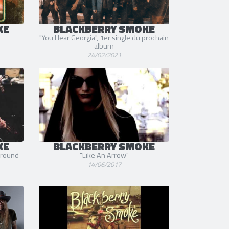
KE
BLACKBERRY SMOKE
"You Hear Georgia", 1er single du prochain
album
24/02/2021
KE
BLACKBERRY SMOKE
Ground
"Like An Arrow"
14/06/2017