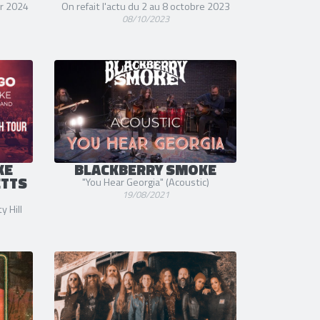
er 2024
On refait l'actu du 2 au 8 octobre 2023
08/10/2023
KE
BLACKBERRY SMOKE
ETTS
"You Hear Georgia" (Acoustic)
19/08/2021
y Hill