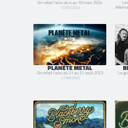
On refait l'actu du 4 au 10 mars 2024
Les
Allema
14/03/2024
PLANÈTE METAL
B
On refait l'actu du 21 au 27 août 2023
Le gr
27/08/2023