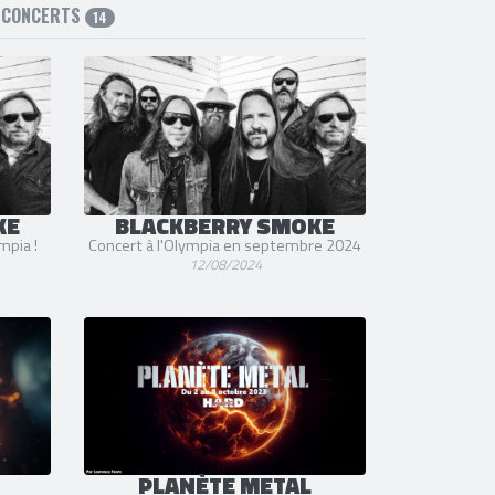
CONCERTS
14
KE
BLACKBERRY SMOKE
mpia !
Concert à l'Olympia en septembre 2024
12/08/2024
PLANÈTE METAL