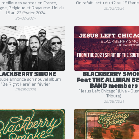
 meilleures ventes en France,
On refait l'actu du 12 au 18 févri
gne, Belgique et Royaume-Uni du
20/02/2024
16 au 22 février 2024
26/02/2024
LACKBERRY SMOKE
BLACKBERRY SMO
Feat THE ALLMAN B
oupe annonce son nouvel album
BAND members
"Be Right Here" en février
25/08/2023
"Jesus Left Chicago" (Live - Dust
Tribute)
25/08/2021