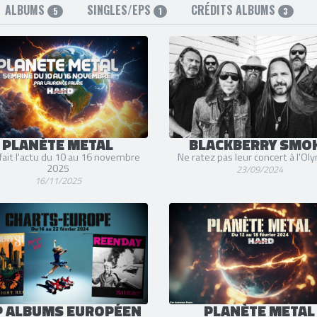
ALBUMS
SINGLES/EPS
CRÉDITS ALBUMS
5
1
3
PLANÈTE METAL
BLACKBERRY SMO
fait l'actu du 10 au 16 novembre
Ne ratez pas leur concert à l'Oly
2025
23/09/2024
16/11/2025
P ALBUMS EUROPÉEN
PLANÈTE METAL