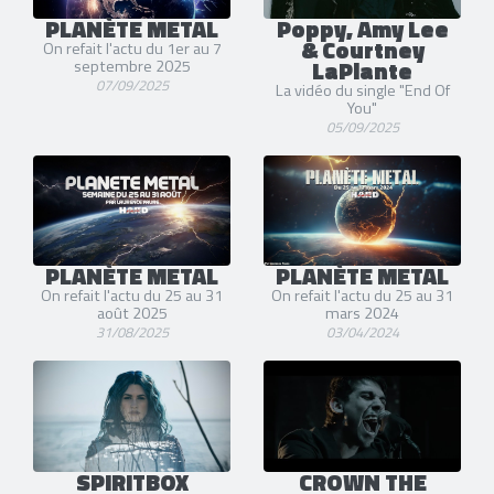
PLANÈTE METAL
Poppy, Amy Lee
& Courtney
On refait l'actu du 1er au 7
LaPlante
septembre 2025
07/09/2025
La vidéo du single "End Of
You"
05/09/2025
PLANÈTE METAL
PLANÈTE METAL
On refait l'actu du 25 au 31
On refait l'actu du 25 au 31
août 2025
mars 2024
31/08/2025
03/04/2024
SPIRITBOX
CROWN THE