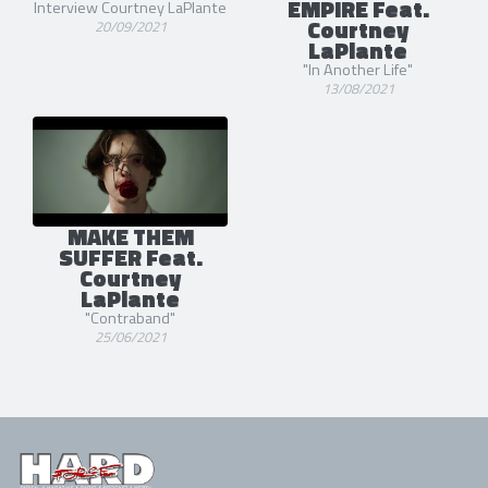
EMPIRE Feat.
Interview Courtney LaPlante
Courtney
20/09/2021
LaPlante
"In Another Life"
13/08/2021
MAKE THEM
SUFFER Feat.
Courtney
LaPlante
"Contraband"
25/06/2021