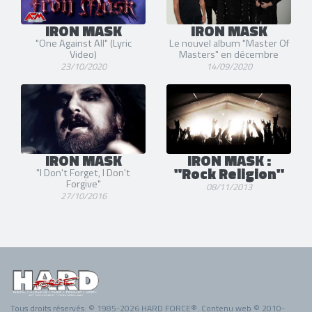
IRON MASK
IRON MASK
"One Against All" (Lyric
Le nouvel album "Master Of
Video)
Masters" en décembre
23/10/2020
14/09/2020
IRON MASK
IRON MASK :
"Rock Religion"
"I Don't Forget, I Don't
Forgive"
08/11/2013
27/10/2016
Tous droits réservés. © 1985-2026 HARD FORCE®. Contenu web © 2010-