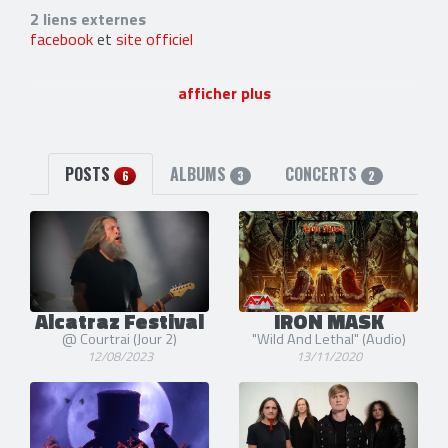
2 liens externes
facebook
et
site officiel
afficher plus
POSTS
ALBUMS
CONCERTS
6
3
2
Alcatraz Festival
IRON MASK
@ Courtrai (Jour 2)
"Wild And Lethal" (Audio)
12/08/2023
13/11/2020