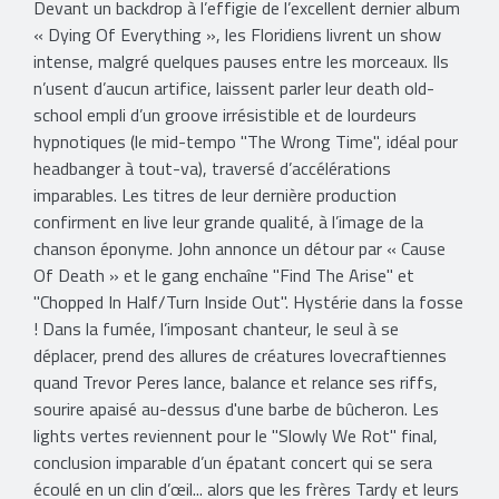
Devant un backdrop à l’effigie de l’excellent dernier album
« Dying Of Everything », les Floridiens livrent un show
intense, malgré quelques pauses entre les morceaux. Ils
n’usent d’aucun artifice, laissent parler leur death old-
school empli d’un groove irrésistible et de lourdeurs
hypnotiques (le mid-tempo "The Wrong Time", idéal pour
headbanger à tout-va), traversé d’accélérations
imparables. Les titres de leur dernière production
confirment en live leur grande qualité, à l’image de la
chanson éponyme. John annonce un détour par « Cause
Of Death » et le gang enchaîne "Find The Arise" et
"Chopped In Half/Turn Inside Out". Hystérie dans la fosse
! Dans la fumée, l’imposant chanteur, le seul à se
déplacer, prend des allures de créatures lovecraftiennes
quand Trevor Peres lance, balance et relance ses riffs,
sourire apaisé au-dessus d'une barbe de bûcheron. Les
lights vertes reviennent pour le "Slowly We Rot" final,
conclusion imparable d’un épatant concert qui se sera
écoulé en un clin d’œil... alors que les frères Tardy et leurs