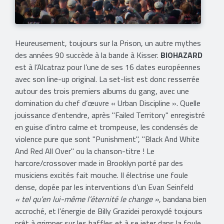
Heureusement, toujours sur la Prison, un autre mythes
des années 90 succède à la bande à Kisser.
BIOHAZARD
est à l’Alcatraz pour l’une de ses 16 dates européennes
avec son line-up original. La set-list est donc resserrée
autour des trois premiers albums du gang, avec une
domination du chef d’œuvre « Urban Discipline ». Quelle
jouissance d’entendre, après "Failed Territory" enregistré
en guise d’intro calme et trompeuse, les condensés de
violence pure que sont "Punishment", "Black And White
And Red All Over" ou la chanson-titre ! Le
harcore/crossover made in Brooklyn porté par des
musiciens excités fait mouche. Il électrise une foule
dense, dopée par les interventions d’un Evan Seinfeld
« tel qu’en lui-même l’éternité le change »
, bandana bien
accroché, et l’énergie de Billy Grazidei peroxydé toujours
prêt à grimper sur les baffles et à se jeter dans la foule...