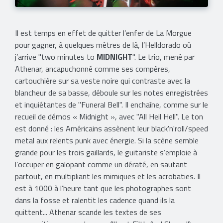
Il est temps en effet de quitter l’enfer de La Morgue
pour gagner, à quelques mètres de là, l’Helldorado où
j’arrive "two minutes to
MIDNIGHT
". Le trio, mené par
Athenar, ancapuchonné comme ses compères,
cartouchière sur sa veste noire qui contraste avec la
blancheur de sa basse, déboule sur les notes enregistrées
et inquiétantes de "Funeral Bell". Il enchaîne, comme sur le
recueil de démos « Midnight », avec "All Heil Hell". Le ton
est donné : les Américains assènent leur black'n'roll/speed
metal aux relents punk avec énergie. Si la scène semble
grande pour les trois gaillards, le guitariste s’emploie à
l’occuper en galopant comme un dératé, en sautant
partout, en multipliant les mimiques et les acrobaties. Il
est à 1000 à l’heure tant que les photographes sont
dans la fosse et ralentit les cadence quand ils la
quittent... Athenar scande les textes de ses