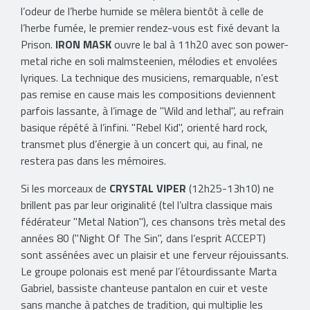
l’odeur de l’herbe humide se mêlera bientôt à celle de
l’herbe fumée, le premier rendez-vous est fixé devant la
Prison.
IRON MASK
ouvre le bal à 11h20 avec son power-
metal riche en soli malmsteenien, mélodies et envolées
lyriques. La technique des musiciens, remarquable, n’est
pas remise en cause mais les compositions deviennent
parfois lassante, à l’image de "Wild and lethal", au refrain
basique répété à l’infini. "Rebel Kid", orienté hard rock,
transmet plus d’énergie à un concert qui, au final, ne
restera pas dans les mémoires.
Si les morceaux de
CRYSTAL VIPER
(12h25-13h10) ne
brillent pas par leur originalité (tel l’ultra classique mais
fédérateur "Metal Nation"), ces chansons très metal des
années 80 ("Night Of The Sin", dans l’esprit ACCEPT)
sont assénées avec un plaisir et une ferveur réjouissants.
Le groupe polonais est mené par l’étourdissante Marta
Gabriel, bassiste chanteuse pantalon en cuir et veste
sans manche à patches de tradition, qui multiplie les