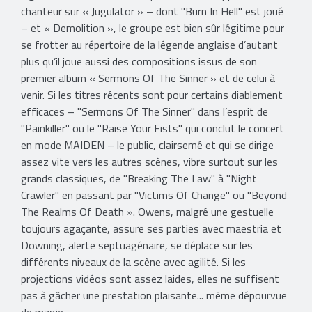
chanteur sur « Jugulator » – dont "Burn In Hell" est joué
– et « Demolition », le groupe est bien sûr légitime pour
se frotter au répertoire de la légende anglaise d’autant
plus qu’il joue aussi des compositions issus de son
premier album « Sermons Of The Sinner » et de celui à
venir. Si les titres récents sont pour certains diablement
efficaces – "Sermons Of The Sinner" dans l’esprit de
"Painkiller" ou le "Raise Your Fists" qui conclut le concert
en mode MAIDEN – le public, clairsemé et qui se dirige
assez vite vers les autres scènes, vibre surtout sur les
grands classiques, de "Breaking The Law" à "Night
Crawler" en passant par "Victims Of Change" ou "Beyond
The Realms Of Death ». Owens, malgré une gestuelle
toujours agaçante, assure ses parties avec maestria et
Downing, alerte septuagénaire, se déplace sur les
différents niveaux de la scène avec agilité. Si les
projections vidéos sont assez laides, elles ne suffisent
pas à gâcher une prestation plaisante... même dépourvue
de magie.