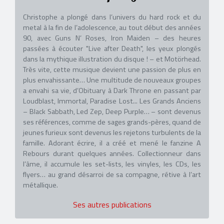
Christophe a plongé dans l’univers du hard rock et du
metal à la fin de l’adolescence, au tout début des années
90, avec Guns N’ Roses, Iron Maiden – des heures
passées à écouter "Live after Death", les yeux plongés
dans la mythique illustration du disque ! – et Motörhead.
Très vite, cette musique devient une passion de plus en
plus envahissante… Une multitude de nouveaux groupes
a envahi sa vie, d’Obituary à Dark Throne en passant par
Loudblast, Immortal, Paradise Lost... Les Grands Anciens
– Black Sabbath, Led Zep, Deep Purple… – sont devenus
ses références, comme de sages grands-pères, quand de
jeunes furieux sont devenus les rejetons turbulents de la
famille. Adorant écrire, il a créé et mené le fanzine A
Rebours durant quelques années. Collectionneur dans
l’âme, il accumule les set-lists, les vinyles, les CDs, les
flyers… au grand désarroi de sa compagne, rétive à l’art
métallique.
Ses autres publications