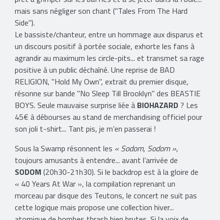
mais sans négliger son chant ("Tales From The Hard
Side").
Le bassiste/chanteur, entre un hommage aux disparus et
un discours positif à portée sociale, exhorte les fans à
agrandir au maximum les circle-pits... et transmet sa rage
positive à un public déchaîné. Une reprise de BAD
RELIGION, "Hold My Own", extrait du premier disque,
résonne sur bande "No Sleep Till Brooklyn" des BEASTIE
BOYS. Seule mauvaise surprise liée à
BIOHAZARD
? Les
45€ à débourses au stand de merchandising officiel pour
son joli t-shirt... Tant pis, je m’en passerai !
Sous la Swamp résonnent les
« Sodom, Sodom »
,
toujours amusants à entendre... avant l’arrivée de
SODOM
(20h30-21h30). Si le backdrop est à la gloire de
« 40 Years At War », la compilation reprenant un
morceau par disque des Teutons, le concert ne suit pas
cette logique mais propose une collection hiver...
atomique de bombes thrash bien brutes. Si la voix de