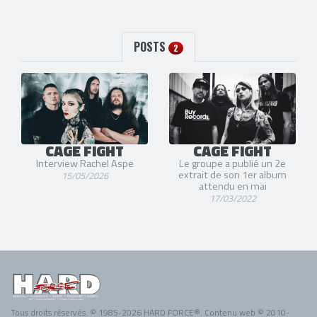
POSTS
2
CAGE FIGHT
CAGE FIGHT
Interview Rachel Aspe
Le groupe a publié un 2e
extrait de son 1er album
15/05/2026
attendu en mai
17/03/2022
Tous droits réservés. © 1985-2026 HARD FORCE®. Contenu web © 2010-