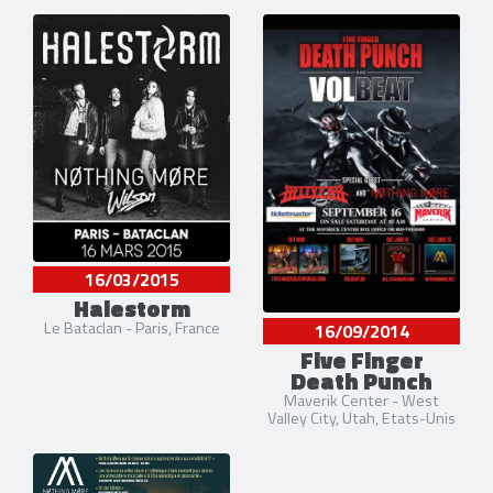
16/03/2015
Halestorm
Le Bataclan - Paris, France
16/09/2014
Five Finger
Death Punch
Maverik Center - West
Valley City, Utah, Etats-Unis