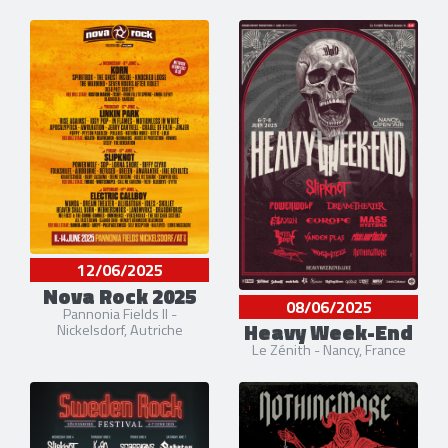
12/06/2025
Nova Rock 2025
08/06/2025
Pannonia Fields II -
Heavy Week-End
Nickelsdorf, Autriche
Le Zénith - Nancy, France