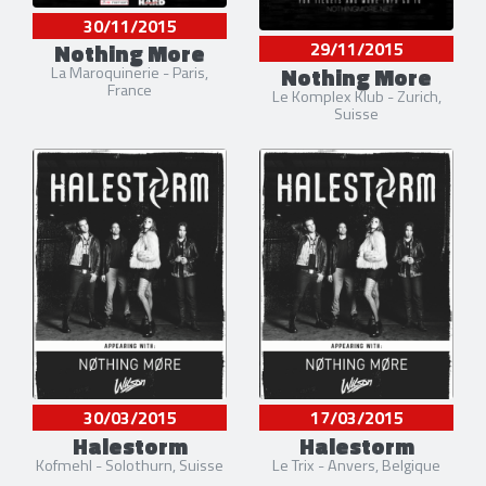
30/11/2015
29/11/2015
Nothing More
Nothing More
La Maroquinerie - Paris,
France
Le Komplex Klub - Zurich,
Suisse
30/03/2015
17/03/2015
Halestorm
Halestorm
Kofmehl - Solothurn, Suisse
Le Trix - Anvers, Belgique