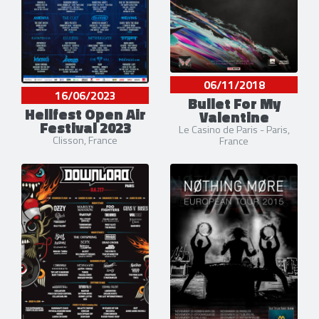
06/11/2018
16/06/2023
Bullet For My
Hellfest Open Air
Valentine
Festival 2023
Le Casino de Paris - Paris,
Clisson, France
France