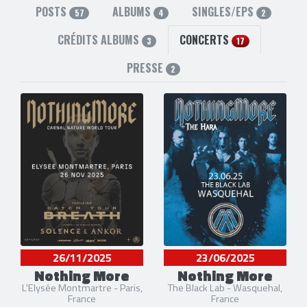
POSTS
ALBUMS
SINGLES/EPS
57
4
2
CRÉDITS ALBUMS
CONCERTS
3
17
PRESSE
2
26/11/2025
23/06/2025
Nothing More
Nothing More
L'Elysée Montmartre - Paris,
The Black Lab - Wasquehal,
France
France