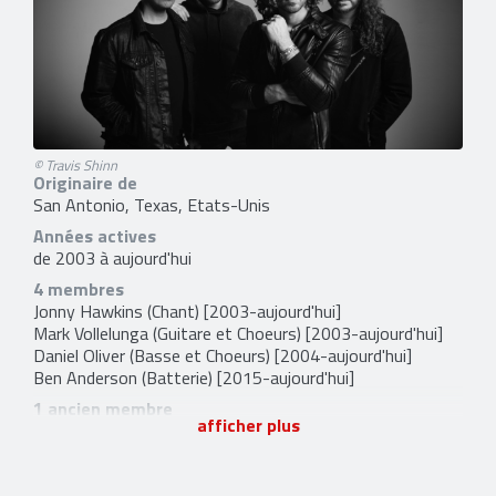
© Travis Shinn
Originaire de
San Antonio, Texas, Etats-Unis
Années actives
de 2003 à aujourd'hui
4 membres
Jonny Hawkins
(Chant) [2003-aujourd'hui]
Mark Vollelunga
(Guitare et Choeurs) [2003-aujourd'hui]
Daniel Oliver
(Basse et Choeurs) [2004-aujourd'hui]
Ben Anderson
(Batterie) [2015-aujourd'hui]
1 ancien membre
afficher plus
Paul OBrien
(Batterie) [2011-2015]
2 liens externes
facebook
et
site officiel