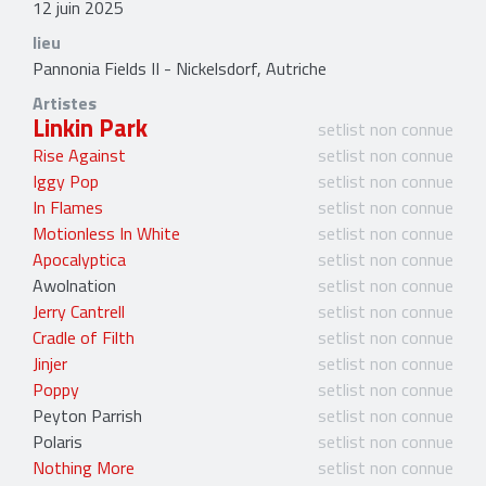
12 juin 2025
lieu
Pannonia Fields II - Nickelsdorf, Autriche
Artistes
Linkin Park
setlist non connue
Rise Against
setlist non connue
Iggy Pop
setlist non connue
In Flames
setlist non connue
Motionless In White
setlist non connue
Apocalyptica
setlist non connue
Awolnation
setlist non connue
Jerry Cantrell
setlist non connue
Cradle of Filth
setlist non connue
Jinjer
setlist non connue
Poppy
setlist non connue
Peyton Parrish
setlist non connue
Polaris
setlist non connue
Nothing More
setlist non connue