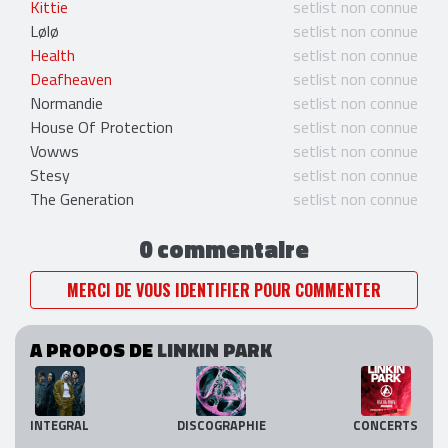
Kittie
setlist non connue
Lølø
setlist non connue
Health
setlist non connue
Deafheaven
setlist non connue
Normandie
setlist non connue
House Of Protection
setlist non connue
Vowws
setlist non connue
Stesy
setlist non connue
The Generation
setlist non connue
0 commentaire
MERCI DE VOUS IDENTIFIER POUR COMMENTER
A PROPOS DE
LINKIN PARK
INTEGRAL
DISCOGRAPHIE
CONCERTS