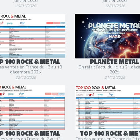
janvier 2026
janvier 2026
19/01/2026
12/01/2026
P 100 ROCK & METAL
PLANÈTE METAL
es ventes en France du 12 au 18
On refait l'actu du 15 au 21 dé
décembre 2025
2025
22/12/2025
21/12/2025
P 100 ROCK & METAL
TOP 100 ROCK & ME
des ventes en France du 7 au 13
Top des ventes en France du 31 