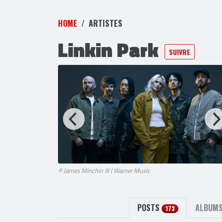
HOME
ARTISTES
Linkin Park
SUIVRE
© James Minchin III | Warner Music
POSTS
ALBUM
173