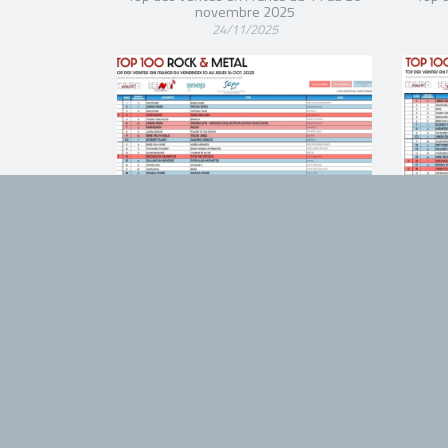
novembre 2025
24/11/2025
TOP 100 ROCK & METAL
TO
Top des ventes en France du 10 au 16
Top 
octobre 2025
20/10/2025
TOP 100 ROCK & METAL
TO