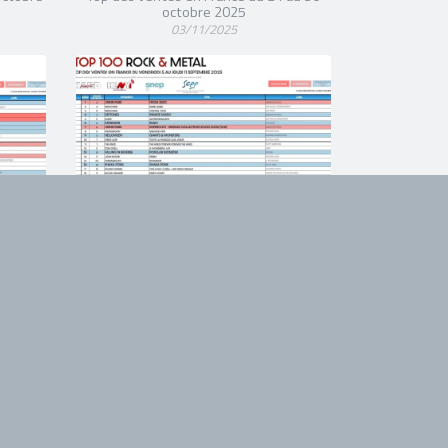
octobre 2025
03/11/2025
TAL
TOP 100 ROCK & METAL
 au 18
Top des ventes en France du 5 au 11
septembre 2025
15/09/2025
TAL
TOP 100 ROCK & METAL