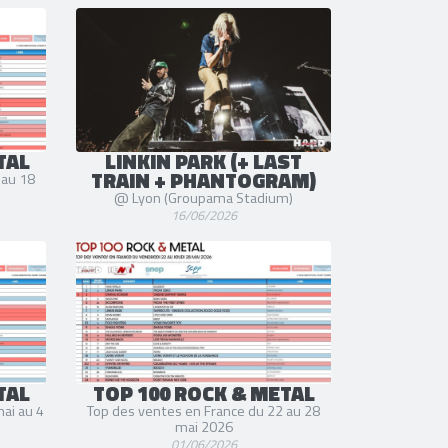
cussions) [1996-2017]
TAL
LINKIN PARK (+ LAST
TRAIN + PHANTOGRAM)
 au 18
@ Lyon (Groupama Stadium)
16/06/2026
TAL
TOP 100 ROCK & METAL
ai au 4
Top des ventes en France du 22 au 28
mai 2026
01/06/2026