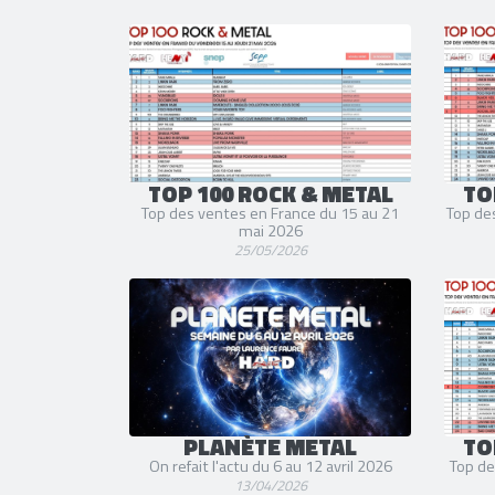
TOP 100 ROCK & METAL
TO
Top des ventes en France du 15 au 21
Top de
mai 2026
25/05/2026
PLANÈTE METAL
TO
On refait l'actu du 6 au 12 avril 2026
Top de
13/04/2026