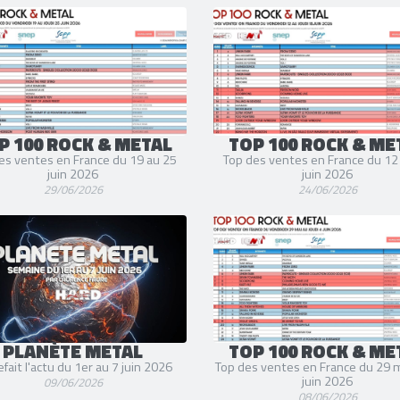
Rob Bourdon
(Batterie et Per
2 liens externes
site officiel
et
facebook
P 100 ROCK & METAL
TOP 100 ROCK & ME
es ventes en France du 19 au 25
Top des ventes en France du 12
juin 2026
juin 2026
29/06/2026
24/06/2026
PLANÈTE METAL
TOP 100 ROCK & ME
fait l'actu du 1er au 7 juin 2026
Top des ventes en France du 29 m
juin 2026
09/06/2026
08/06/2026