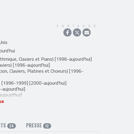
PARTAGER
Unis
ourd'hui
thmique, Claviers et Piano) [1996-aujourd'hui]
aviers) [1996-aujourd'hui]
n, Claviers, Platines et Choeurs) [1996-
 [1996-1999] [2000-aujourd'hui]
-aujourd'hui]
ujourd'hui]
4-aujourd'hui]
us
-1998]
)) [1998-1999]
 [2000-2000]
RTS
PRESSE
24
12
[2000-2000]
1999-2017]