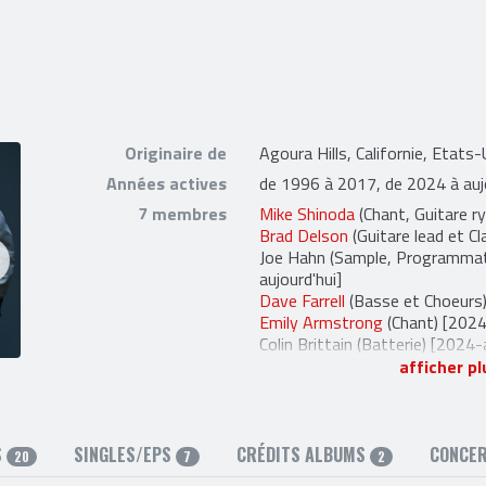
Originaire de
Agoura Hills, Californie, Etats-
Années actives
de 1996 à 2017, de 2024 à auj
7 membres
Mike Shinoda
(Chant, Guitare ry
Brad Delson
(Guitare lead et Cl
Joe Hahn
(Sample, Programmatio
aujourd'hui]
Dave Farrell
(Basse et Choeurs)
Emily Armstrong
(Chant) [2024
Colin Brittain
(Batterie) [2024-a
Alex Feder
(Guitare (live)) [202
afficher pl
6 anciens membres
Mark Wakefield
(Chant) [1996
Kyle Christener
(Basse (studio
Ian Hornbeck
(Basse (studio))
S
SINGLES/EPS
CRÉDITS ALBUMS
CONCE
20
7
2
Scott Koziol
(Basse (studio)) 
Chester Bennington
(Chant) [